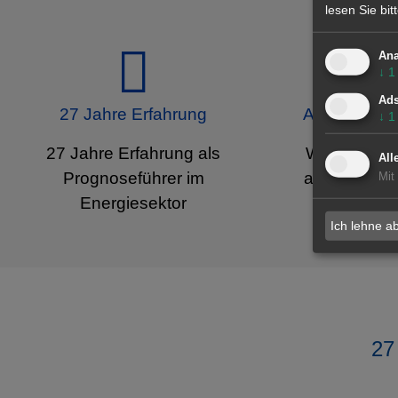
lesen Sie bi
Ana
↓
1
Ad
27 Jahre Erfahrung
Alle europä
↓
1
27 Jahre Erfahrung als
Wir bieten 
All
Prognoseführer im
alle europä
Mit
Energiesektor
Ich lehne a
27