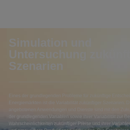
Simulation und
Untersuchung zukünft
Szenarien
Eines der grundlegenden Probleme für zukünftige Entsche
Energiemärkten ist die Variabilität zukünftiger Szenarien. 
angebotenen Anwendungen und Dienste sind mit den Zuk
der grundlegenden Variablen sowie ihrer Variabilität zur 
Wahrscheinlichkeiten zukünftiger Preise und ihrer Variabl