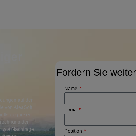
iger
Fordern Sie weite
Name
idungen auf den
Die von AleaSoft
Firma
unftsprognosen
Berechnung der
en wie Nachfrage
Position