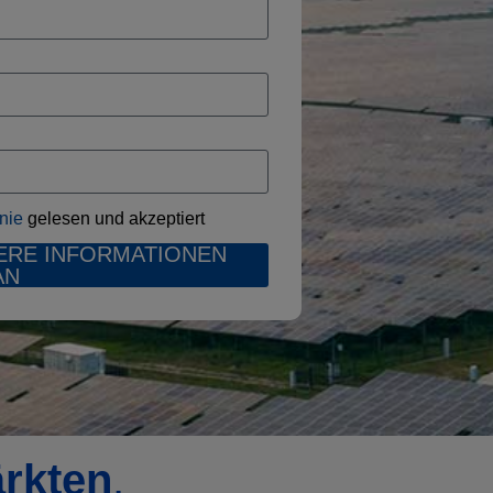
inie
gelesen und akzeptiert
ERE INFORMATIONEN
AN
rkten
,