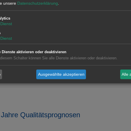
tte unsere
Datenschutzerklärung
.
lytics
Dienst
s
ischen Märkte
Wissenschaftliche Methodik
Dienst
Prognosen für
Hybridmodell, Regressions-
e Dienste aktivieren oder deaktivieren
ischen Märkte
und SARIMA-Modell für
 diesem Schalter können Sie alle Dienste aktivieren oder deaktivieren.
neuronale Netze
b
Ausgewählte akzeptieren
Alle 
 Jahre Qualitätsprognosen