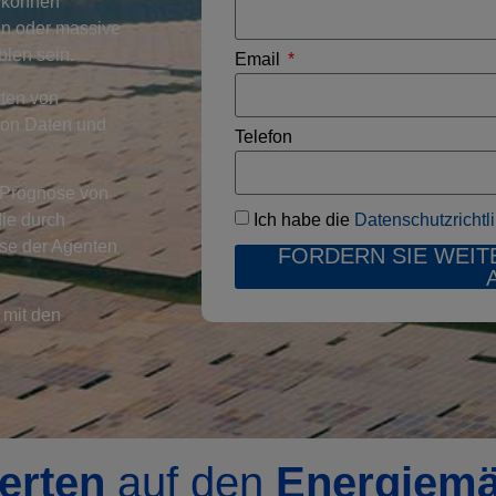
 können
en oder massive
blen sein.
Email
rten von
von Daten und
Telefon
e Prognose von
Ich habe die
Datenschutzrichtl
die durch
sse der Agenten
FORDERN SIE WEIT
 mit den
erten
auf den
Energiemä