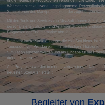
und erneuerbare Produktionen verbunden. Die Ergebnisse
Wahrscheinlichkeitsverteilungsdiagramme, Perzentiltabell
Simulationen des Marktpreises oder der zugehörigen Varia
Mit den Tools und Services von AleaSoft können Sie alle A
personalisierten Studien und Analysen auf der Grundlage 
Prognosen der Energiemärkte abrufen.
Eine sehr interessante Ausgabe, die AleaSoft bietet, ist di
Tausenden von Preiskurven mit mittelfristigen Horizonten, 
Simulation erhalten werden und als Eingabe für die Proze
dienen können.
Alle Prognosen werden immer mit aktualisierten Daten und
neuesten Szenarien erstellt.
Begleitet von
Exp