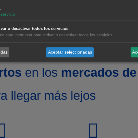
s
de desarrollar
servicio
stos para ayudarte a
obtener más
ivar o desactivar todos los servicios
 que tu proyecto sea
lice este interruptor para activar o desactivar todos los servicios.
odas
Aceptar seleccionadas
Ac
rtos
en los
mercados de 
a llegar más lejos