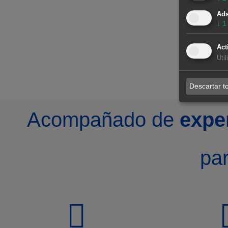
¡Ponte en Contacto con Nosotros!
Ad
No dejes que la falta de financiación frene tus ambiciones 
↓
1
proyectos de energías renovables. En AleaSoft, estamos li
alcanzar tus metas. Ponte en contacto con nosotros para 
Act
información sobre cómo nuestras previsiones pueden hacer
Uti
un éxito.
Descartar t
Acompañado de
expe
par