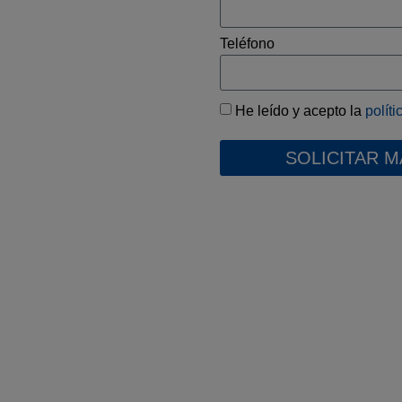
 confiables para el
Teléfono
con un horizonte de
lioso para los
siones te permitirán
He leído y acepto la
polít
urar la financiación
SOLICITAR 
mercado de
dades financieras
s a la hora de tomar
 AleaSoft, tendrás una
ra tu proyecto.
yectoria de éxito en la
a durante los más de
s, hemos contribuido a