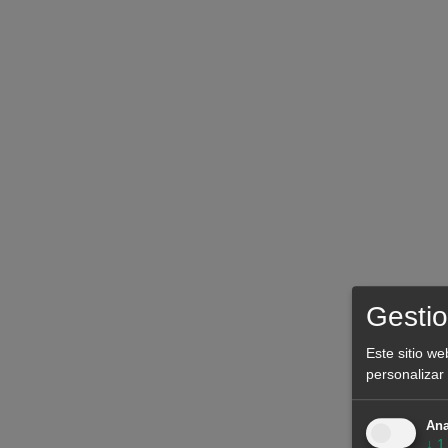
brindarte asesoramiento a lo largo de todo el proceso de
proyecto.
¿Cómo pueden ayudarte nuestras previsiones?
Determinar la viabilidad financiera:
Nuestras prevision
horario te permitirán evaluar con precisión la rentabilid
largo plazo, lo que es fundamental para atraer inversor
financieras.
Asegurar la financiación:
Al contar con previsiones ba
aumentarás tus posibilidades de obtener la financiació
la construcción de tu planta de energía renovable.
Gestio
Maximizar la eficiencia:
Nuestras previsiones te ayudar
Este sitio we
gestión de tu planta de energía, maximizando la producc
personalizar 
lo que se traduce en mayores ingresos.
Ana
↓
1