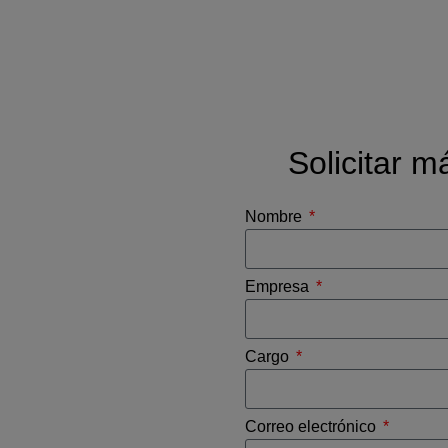
Solicitar m
ctos de
Nombre
Empresa
o de energía solar
o realidad? En
Cargo
los recursos que
e.
Correo electrónico