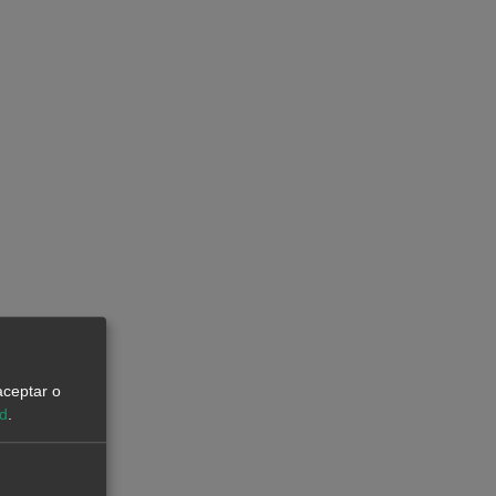
aceptar o
ad
.