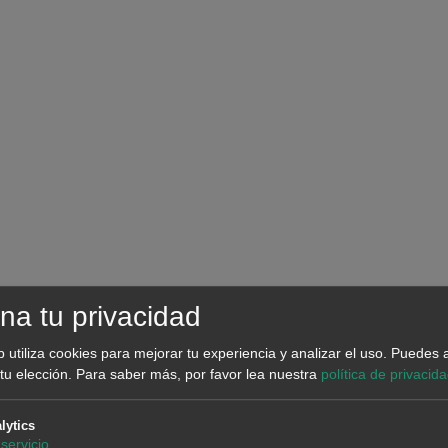
 financiación de tu
es con detalle
ad de tu proyecto a
es y entidades
ncables de AleaSoft,
n que necesitas para
na tu privacidad
án a optimizar la
b utiliza cookies para mejorar tu experiencia y analizar el uso. Puedes 
ión y el rendimiento,
tu elección.
Para saber más, por favor lea nuestra
política de privacid
lytics
servicio