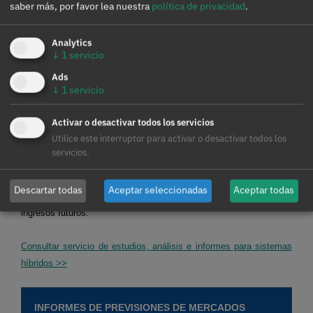
saber más, por favor lea nuestra
política de privacidad
.
SISTEMAS HÍBRIDOS DE RENOVABLES Y
BATERÍAS
Analytics
↓
1
servicio
En AleaSoft Energy Forecasting se realizan estudios, análisis e
Ads
informes para sistemas híbridos, principalmente de solar
↓
1
servicio
fotovoltaica con baterías, pero también de solar fotovoltaica con
eólica, y de las tres, solar fotovoltaica, eólica y baterías. El
Activar o desactivar todos los servicios
objetivo de estos estudios, análisis e informes es definir
Utilice este interruptor para activar o desactivar todos los
estrategias de optimización del funcionamiento de los sistemas
servicios.
híbridos para maximizar sus ingresos. Además, teniendo en
cuenta la estrategia definida y las previsiones de precios horarios
Descartar todas
Aceptar seleccionadas
Aceptar todas
de largo plazo del mercado se realiza la estimación de los
ingresos futuros.
Consultar servicio de estudios, análisis e informes para sistemas
híbridos >>
INFORMES DE PREVISIONES DE MERCADOS