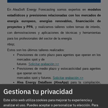
En AleaSoft Energy Forecasting somos expertos en
modelos
estadísticos y previsiones relacionadas con los mercados de
energía europeos, energías renovables, financiación de
proyectos y PPA
, y realizamos talleres sobre temas de interés,
con demostraciones y aplicaciones de técnicas y herramientas
para los profesionales del sector de la energía.
nbsp;
Estos son los últimos talleres realizados:
Previsiones de corto plazo para agentes que operan en los
mercados spot y de
futuros.
Solicitar grabación >>
Previsiones de medio plazo y estocasticidad para agentes
que operan en los
mercados spot y futuros.
Solicitar grabación >>
Alea Energy DataBase (AleaApp)
para la compilación,
visualización y análisis de
Gestiona tu privacidad
datos relacionados con los mercados de energía.
Solicitar
grabación >>
Este sitio web utiliza cookies para mejorar tu experiencia y
analizar el uso. Puedes aceptar o personalizar tu elección.
Para