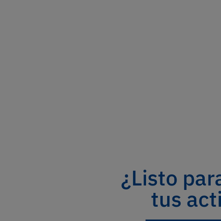
¿Listo par
tus act