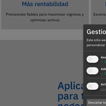
Más rentabilidad
Previsiones fiables para maximizar ingresos y
Escenar
optimizar activos
Gestio
Este sitio we
personalizar 
Ana
↓
1
Ad
↓
1
Aplicacio
Act
Uti
para tu
negocio…
Descartar t