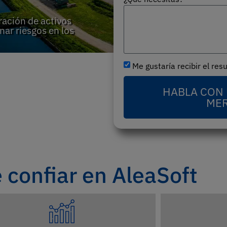
eración de activos
nar riesgos en los
Me gustaría recibir el re
HABLA CON 
ME
 confiar en AleaSoft