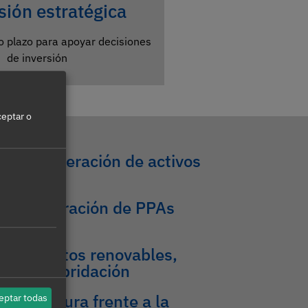
sión estratégica
go plazo para apoyar decisiones
de inversión
ceptar o
 de la operación de activos
ón
 estructuración de PPAs
a plazo
e proyectos renovables,
nto e hibridación
de cobertura frente a la
eptar todas