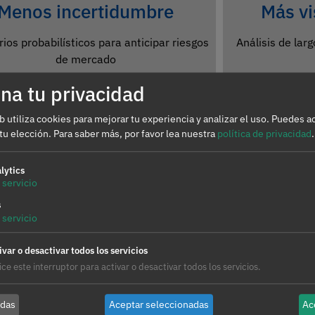
Menos incertidumbre
Más vi
ios probabilísticos para anticipar riesgos
Análisis de lar
de mercado
na tu privacidad
b utiliza cookies para mejorar tu experiencia y analizar el uso. Puedes a
tu elección.
Para saber más, por favor lea nuestra
política de privacidad
.
01
Optimización
lytics
de generaci
servicio
s
02
Valoración y
servicio
y contratos 
nes
ivar o desactivar todos los servicios
03
Evaluación d
lice este interruptor para activar o desactivar todos los servicios.
almacenamie
04
Estrategias 
odas
Aceptar seleccionadas
Ac