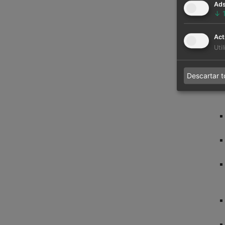
Ad
↓
Act
Uti
Descartar 