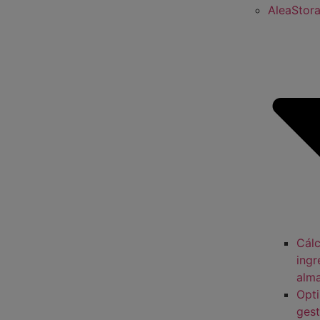
AleaStor
Cálc
ingr
alm
Opti
gest