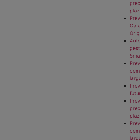
prec
pla
Prev
Gara
Ori
Aut
ges
Smar
Prev
dema
larg
Prev
futu
Prev
prec
pla
Prev
dem
larg