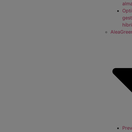
alm
Opti
gest
híbr
AleaGree
Prev