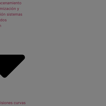
acenamiento
mización y
ión sistemas
idos
n
isiones curvas