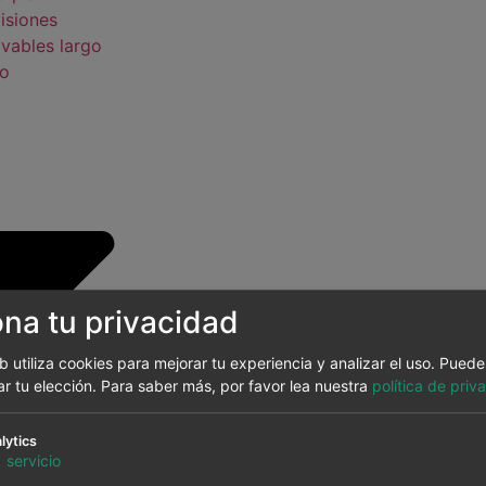
isiones
vables largo
zo
ona tu privacidad
eb utiliza cookies para mejorar tu experiencia y analizar el uso. Pued
ar tu elección.
Para saber más, por favor lea nuestra
política de priv
lytics
to plazo
1
servicio