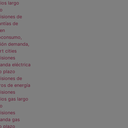
ios largo
zo
isiones de
ntías de
gen
oconsumo,
tión demanda,
t cities
isiones
nda eléctrica
o plazo
isiones de
ros de energía
isiones
ios gas largo
zo
isiones
anda gas
o plazo