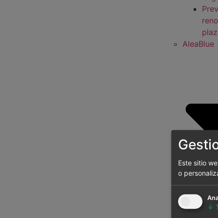
Prev
reno
pla
AleaBlue
Gesti
Este sitio w
o personaliz
Ana
Cor
↓