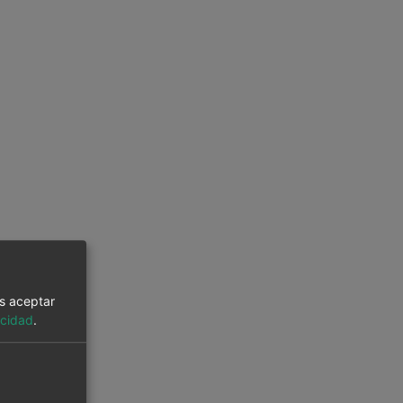
es aceptar
acidad
.