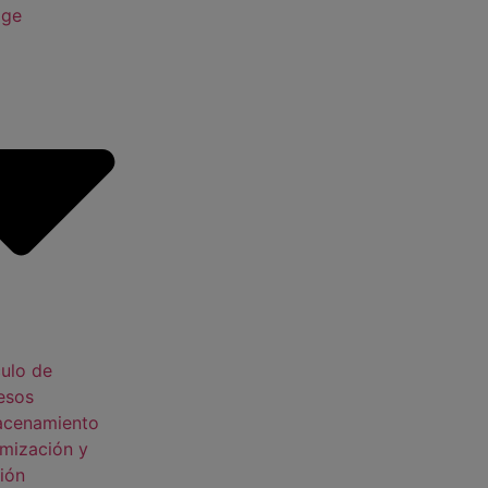
age
ulo de
esos
acenamiento
mización y
ión