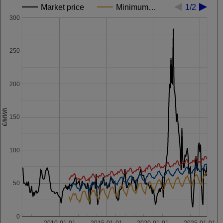
Market price
Minimum…
1/2
300
250
200
€/MWh
150
100
50
0
2010-01-01
2015-01-01
2020-01-01
2025-01-01