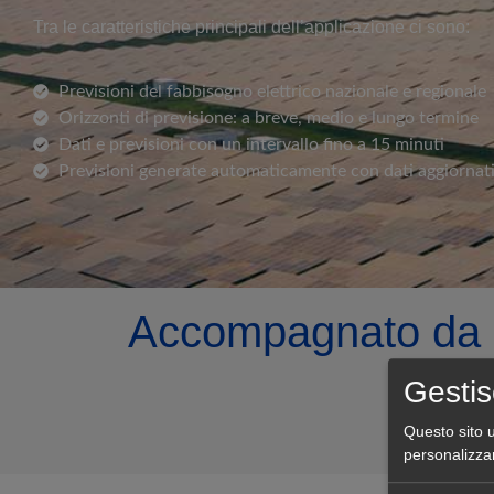
Tra le caratteristiche principali dell’applicazione ci sono:
Previsioni del fabbisogno elettrico nazionale e regionale
Orizzonti di previsione: a breve, medio e lungo termine
Dati e previsioni con un intervallo fino a 15 minuti
Previsioni generate automaticamente con dati aggiornati
Accompagnato da
Gestis
p
Questo sito u
personalizza