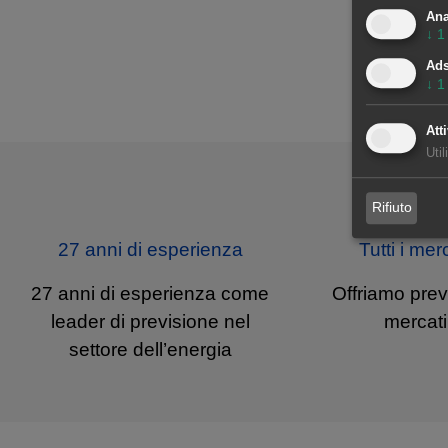
Ana
↓
1
Ad
↓
1
Atti
Util
Rifiuto
27 anni di esperienza
Tutti i mer
27 anni di esperienza come
Offriamo previs
leader di previsione nel
mercati
settore dell’energia