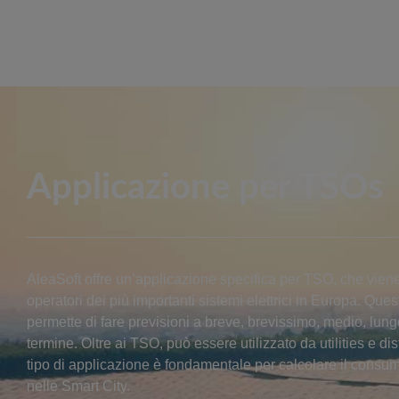
Applicazione per TSOs
AleaSoft offre un’applicazione specifica per TSO, che viene 
operatori dei più importanti sistemi elettrici in Europa. Que
permette di fare previsioni a breve, brevissimo, medio, lun
termine. Oltre ai TSO, può essere utilizzato da utilities e dis
tipo di applicazione è fondamentale per calcolare il consu
nelle Smart City.