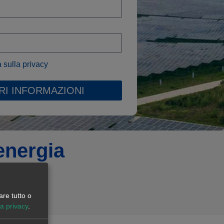
a sulla privacy
RI INFORMAZIONI
energia
are tutto o
la privacy
.