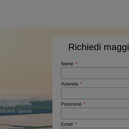
Richiedi maggi
Nome
Azienda
utilizzata dagli
sta applicazione
Posizione
go e lunghissimo
tributori. Questo
mo energetico
Email