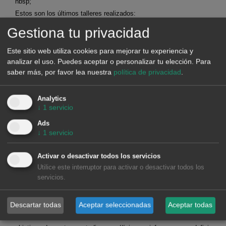
nbsp;
Estos son los últimos talleres realizados:
Previsiones de corto plazo para agentes que operan en los
Gestiona tu privacidad
mercados spot y de
futuros.
Solicitar grabación >>
Este sitio web utiliza cookies para mejorar tu experiencia y
Previsiones de medio plazo y estocasticidad para agentes
analizar el uso. Puedes aceptar o personalizar tu elección.
Para
que operan en los
saber más, por favor lea nuestra
política de privacidad
.
mercados spot y futuros.
Solicitar grabación >>
Alea Energy DataBase (AleaApp)
para la compilación,
visualización y análisis de
Analytics
datos relacionados con los mercados de energía.
Solicitar
↓
1
servicio
grabación >>
Ads
↓
1
servicio
SISTEMAS HÍBRIDOS DE RENOVABLES Y
BATERÍAS
Activar o desactivar todos los servicios
Utilice este interruptor para activar o desactivar todos los
servicios.
En AleaSoft Energy Forecasting se realizan estudios, análisis e
informes para sistemas híbridos, principalmente de solar
fotovoltaica con baterías, pero también de solar fotovoltaica con
Descartar todas
Aceptar seleccionadas
Aceptar todas
eólica, y de las tres, solar fotovoltaica, eólica y baterías. El