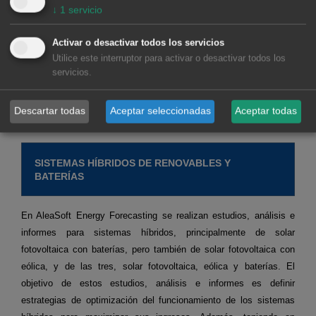
↓
1
servicio
mercados spot y de
futuros.
Solicitar grabación >>
Previsiones de medio plazo y estocasticidad para agentes
Activar o desactivar todos los servicios
que operan en los
Utilice este interruptor para activar o desactivar todos los
mercados spot y futuros.
Solicitar grabación >>
servicios.
Alea Energy DataBase (AleaApp)
para la compilación,
visualización y análisis de
datos relacionados con los mercados de energía.
Solicitar
Descartar todas
Aceptar seleccionadas
Aceptar todas
grabación >>
SISTEMAS HÍBRIDOS DE RENOVABLES Y
BATERÍAS
En AleaSoft Energy Forecasting se realizan estudios, análisis e
informes para sistemas híbridos, principalmente de solar
fotovoltaica con baterías, pero también de solar fotovoltaica con
eólica, y de las tres, solar fotovoltaica, eólica y baterías. El
objetivo de estos estudios, análisis e informes es definir
estrategias de optimización del funcionamiento de los sistemas