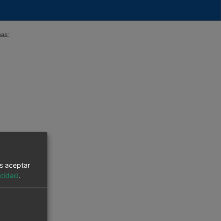
mas:
es aceptar
acidad
.