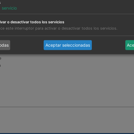
s
1
servicio
 baterías: avances y perspectivas"
, donde se abordarán los siguientes tem
ivar o desactivar todos los servicios
lice este interruptor para activar o desactivar todos los servicios.
es, demanda, redes y almacenamiento
todas
Aceptar seleccionadas
Ace
e
n