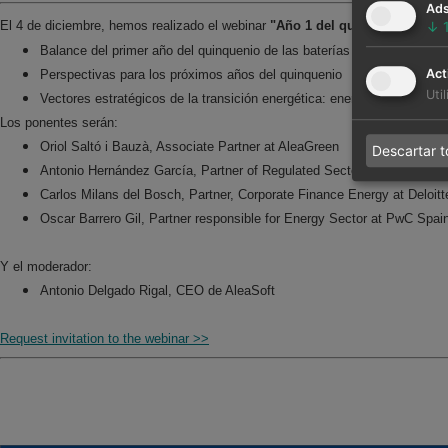
Ad
↓
El 4 de diciembre, hemos realizado el webinar
"Año 1 del quinquenio de las
Balance del primer año del quinquenio de las baterías
Act
Perspectivas para los próximos años del quinquenio
Uti
Vectores estratégicos de la transición energética: energías renovabl
Los ponentes serán:
Oriol Saltó i Bauzà, Associate Partner at AleaGreen
Descartar 
Antonio Hernández García, Partner of Regulated Sectors at EY
Carlos Milans del Bosch, Partner, Corporate Finance Energy at Deloitt
Oscar Barrero Gil, Partner responsible for Energy Sector at PwC Spai
Y el moderador:
Antonio Delgado Rigal, CEO de AleaSoft
Request invitation to the webinar >>