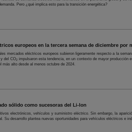
demanda. Pero ¿qué implica esto para la transición energética?
tricos europeos en la tercera semana de diciembre por
ipales mercados eléctricos europeos subieron ligeramente respecto a la se
 y del CO
impulsaron esta tendencia, en un contexto de mayor producción eól
2
l más alto desde al menos octubre de 2024.
tado sólido como sucesoras del Li-Ion
ivos electrónicos, vehículos y suministro eléctrico. Sin embargo, la aparició
. Su desarrollo plantea nuevas oportunidades para vehículos eléctricos e ind