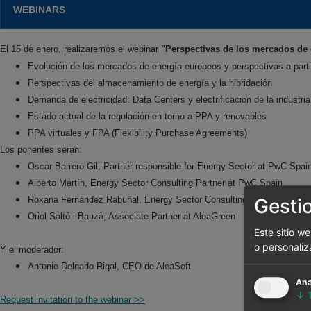
WEBINARS
El 15 de enero, realizaremos el webinar
"Perspectivas de los mercados de 
Evolución de los mercados de energía europeos y perspectivas a parti
Perspectivas del almacenamiento de energía y la hibridación
Demanda de electricidad: Data Centers y electrificación de la industria
Estado actual de la regulación en torno a PPA y renovables
PPA virtuales y FPA (Flexibility Purchase Agreements)
Los ponentes serán:
Oscar Barrero Gil, Partner responsible for Energy Sector at PwC Spai
Alberto Martín, Energy Sector Consulting Partner at PwC Spain
Roxana Fernández Rabuñal, Energy Sector Consulting Manager at P
Gesti
Oriol Saltó i Bauzà, Associate Partner at AleaGreen
Este sitio w
o personaliz
Y el moderador:
Antonio Delgado Rigal, CEO de AleaSoft
Ana
↓
Request invitation to the webinar >>