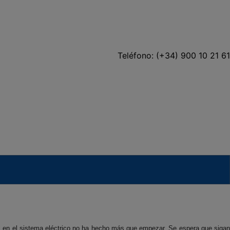
Teléfono: (+34) 900 10 21 61
ol en el sistema eléctrico no ha hecho más que empezar. Se espera que sigan