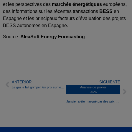
et les perspectives des
marchés énergétiques
européens,
des informations sur les récentes transactions
BESS
en
Espagne et les principaux facteurs d’évaluation des projets
BESS autonomes en Espagne.
Source:
AleaSoft Energy Forecasting
.
ANTERIOR
SIGUIENTE
Le gaz a fait grimper les prix sur les marchés européens de l’électricité au cours de la quatrième semaine de janvier, tandis que l’énergie éolienne les a fait baisser dans la péninsule ibérique.
Analyse de janvier
2026
Janvier a été marqué par des prix supérieurs à 100 €/MWh et des records de production d’énergies renouvelables sur les marchés électriques européens.