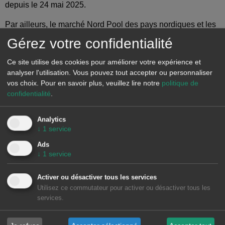
depuis le 24 mai 2025.
Par ailleurs, le marché Nord Pool des pays nordiques et les
marchés allemand, belge, italien et néerlandais ont
Gérez votre confidentialité
enregistré des prix quotidiens supérieurs à 130 €/MWh lors
de certaines séances de la dernière semaine de janvier. Sur
Ce site utilise des cookies pour améliorer votre expérience et
le marché italien, les prix quotidiens ont dépassé 145
analyser l'utilisation. Vous pouvez tout accepter ou personnaliser
vos choix.
Pour en savoir plus, veuillez lire notre
politique de
€/MWh pendant les quatre premiers jours de la semaine. Ce
confidentialité
.
marché a atteint la moyenne quotidienne la plus élevée de
la semaine parmi les marchés analysés, avec 150,97
Analytics
€/MWh, le mardi 27 janvier.
↓
1
service
Au cours de la semaine du 26 janvier, la hausse des prix du
Ads
gaz, l’augmentation de la demande et la baisse de la
↓
1
service
production solaire sur la plupart des marchés ont contribué à
la hausse des prix sur les marchés européens de
Activer ou désactiver tous les services
l’électricité. En France, la baisse de la production éolienne a
Utilisez ce commutateur pour activer ou désactiver tous les
services.
également favorisé la hausse des prix. Cependant, la baisse
de la demande en Espagne et au Portugal a entraîné une
baisse des prix sur le marché MIBEL. En outre, la production