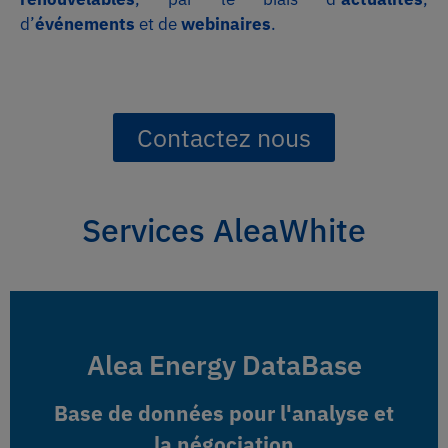
d’
événements
et de
webinaires
.
Contactez nous
Services AleaWhite
Alea Energy DataBase
Alea Energy DataBase
Base de données pour l'analyse et
Base de données pour l'analyse et
la négociation
la négociation