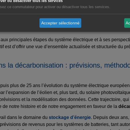
iver ou désactiver tous les services
e la nécessité d’une planification à long terme et d’une coordin
lisez ce commutateur pour activer ou désactiver tous les services.
ociale des nouveaux projets.
objectifs fixés pour 2030 et 2050 exigera des efforts collectifs, d
Accepter sélectionné
Ac
 aux principales étapes du système électrique et à ses perspect
tif est d’offrir une vue d’ensemble actualisée et structurée du p
ns la décarbonisation : prévisions, méthod
is plus de 25 ans l’évolution du système électrique européen.
ar l’expansion de l’éolien et, plus tard, du solaire photovolta
 prévisions et la modélisation des données. Cette trajectoire, q
tie de notre histoire et de notre engagement en faveur de la
déca
avail dans le domaine du
stockage d’énergie
. Depuis deux ans, 
s prévisions de revenus pour les systèmes de batteries, tant au