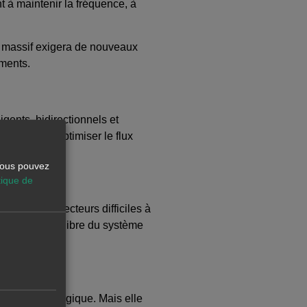
t à maintenir la fréquence, à
t massif exigera de nouveaux
ements.
ligents, bidirectionnels et
 réel pour optimiser le flux
ommateurs
.
 Vous pouvez
tique de
arboner les secteurs difficiles à
ribuer à l’équilibre du système
rship technologique. Mais elle