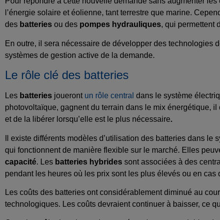
Pour répondre à cette nouvelle demande sans augmenter les ém
l’énergie solaire et éolienne, tant terrestre que marine. Cepe
des
batteries
ou des
pompes hydrauliques
, qui permettent 
En outre, il sera nécessaire de développer des technologies de 
systèmes de gestion active de la demande.
Le rôle clé des batteries
Les
batteries
joueront
un rôle central
dans le système électriqu
photovoltaïque, gagnent du terrain dans le mix énergétique, il
et de la libérer lorsqu’elle est le plus nécessaire
.
Il existe différents modèles d’utilisation des batteries dans le
qui fonctionnent de manière flexible sur le marché. Elles peuv
capacité
. Les
batteries hybrides
sont associées à des central
pendant les heures où les prix sont les plus élevés ou en cas d
Les coûts des batteries ont considérablement diminué au cour
technologiques. Les coûts devraient continuer à baisser, ce qu