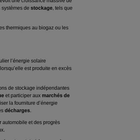
révoit une croissance massive de
es systèmes de
stockage
, tels que
ales thermiques au biogaz ou les
ier l’énergie solaire
lorsqu’elle est produite en excès
tions de stockage indépendantes
ue
et participer aux
marchés de
er la fourniture d’énergie
des
décharges
.
r automobile et des progrès
ux.