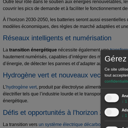
Outre leur rôle dans le soutien aux énergies renouvelables, les
couvrir les pics de demande et à faciliter le fonctionnement d
À l’horizon 2030-2050, les batteries seront aussi essentiell
modèles économiques, des règles de marché adaptées et une 
Réseaux intelligents et numérisation
La
transition énergétique
nécessite également une
transfor
Gérez 
hautement numérisés, capables d’intégrer des millions de poi
d’énergie, de détecter les pannes et d’adapter automatiquement
Ce site utili
Hydrogène vert et nouveaux vecteurs éne
tout accepte
confidentialit
L’
hydrogène vert
, produit par électrolyse alimentée par de l’é
électrifier tels que l’industrie lourde et le transport maritime e
Ana
énergétique.
↓
1
Ad
Défis et opportunités à l’horizon 2050
↓
1
La transition vers
un système électrique décarboné
offre d’im