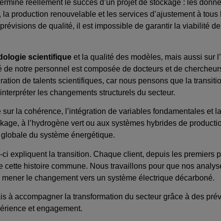
ermine réellement le succès d’un projet de stockage : les don
s, la production renouvelable et les services d’ajustement à tous
 prévisions de qualité, il est impossible de garantir la viabilité d
ologie scientifique
et la qualité des modèles, mais aussi sur l
tié de notre personnel est composée de docteurs et de chercheur
gration de talents scientifiques, car nous pensons que la transit
interpréter les changements structurels du secteur.
 la cohérence, l’intégration de variables fondamentales et la f
ckage, à l’hydrogène vert ou aux systèmes hybrides de producti
n globale du système énergétique.
-ci expliquent la transition. Chaque client, depuis les premiers
e de cette histoire commune. Nous travaillons pour que nos analy
 à mener le changement vers un système électrique décarboné.
s à accompagner la transformation du secteur grâce à des prévi
périence et engagement.