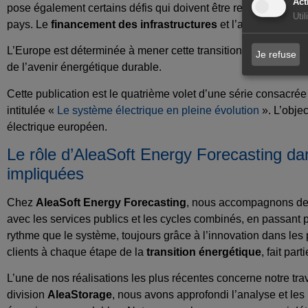
Act
pose également certains défis qui doivent être relevés, tels qu
Uti
pays. Le
financement des infrastructures
et l’acceptation s
L’Europe est déterminée à mener cette transition. Atteindre les 
Je refuse
de l’avenir énergétique durable.
Cette publication est le quatrième volet d’une série consacrée
intitulée «
Le système électrique en pleine évolution
». L’objec
électrique européen.
Le rôle d’AleaSoft Energy Forecasting da
impliquées
Chez
AleaSoft Energy Forecasting
, nous accompagnons depu
avec les services publics et les cycles combinés, en passant p
rythme que le système, toujours grâce à l’innovation dans les
clients à chaque étape de la
transition énergétique
, fait par
L’une de nos réalisations les plus récentes concerne notre tr
division
AleaStorage
, nous avons approfondi l’analyse et le