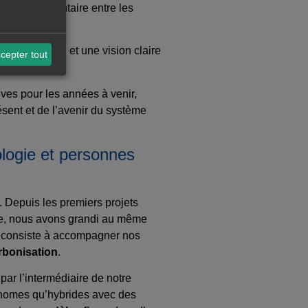
ation réglementaire entre les
e l’innovation et une vision claire
cepter tout
ives pour les années à venir,
résent et de l’avenir du système
ologie et personnes
 Depuis les premiers projets
ïque, nous avons grandi au même
ui consiste à accompagner nos
rbonisation
.
par l’intermédiaire de notre
tonomes qu’hybrides avec des