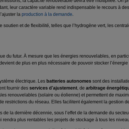
issions, la capacité renouvelable devra être multipliée. On p
ndant, leur caractère variable rend indispensable le recours à d
d’ajuster la
production à la demande
.
soutien et de flexibilité, telles que l’hydrogène vert, les centr
e du futur. À mesure que les énergies renouvelables, en particul
 devient de plus en plus nécessaire de pouvoir stocker l’énergie 
 système électrique. Les
batteries autonomes
sont des installa
ent fournir des
services d’ajustement
, de
arbitrage énergétiq
es renouvelables (solaire ou éolienne) et permettent de maximis
e restrictions du réseau. Elles facilitent également la gestion 
s de la dernière décennie, sous l’effet de la demande du secteu
i rendra plus rentables les projets de stockage à tous les nivea