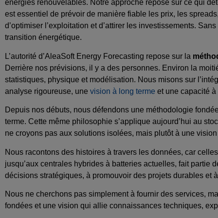
énergies renouvelables. Notre approche repose sur ce qui dét
est essentiel de prévoir de manière fiable les prix, les spread
d’optimiser l’exploitation et d’attirer les investissements. Sans
transition énergétique.
L’autorité d’AleaSoft Energy Forecasting repose sur la
méthod
Derrière nos prévisions, il y a des personnes. Environ la moi
statistiques, physique et modélisation. Nous misons sur l’inté
analyse rigoureuse, une
vision à long terme
et une capacité à 
Depuis nos débuts, nous défendons une méthodologie fondée sur
terme. Cette même philosophie s’applique aujourd’hui au sto
ne croyons pas aux solutions isolées, mais plutôt à une visio
Nous racontons des histoires à travers les données, car celles
jusqu’aux centrales hybrides à batteries actuelles, fait parti
décisions stratégiques, à promouvoir des projets durables et
Nous ne cherchons pas simplement à fournir des services, mai
fondées et une vision qui allie connaissances techniques, ex