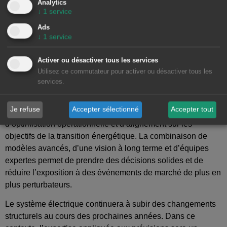
Analytics
dimensionner correctement les systèmes de production et
↓
1
service
de stockage que pour évaluer les revenus futurs dans des
Ads
scénarios de prix réalistes. Les projets qui intègrent des
↓
1
service
analyses scientifiquement fondées sont mieux préparés à
s’adapter à des scénarios caractérisés par une forte
Activer ou désactiver tous les services
incertitude, un degré élevé d’
électrification
et une
Utilisez ce commutateur pour activer ou désactiver tous les
participation croissante des ressources distribuées.
services.
L’
utilisation des prévisions
ne se limite plus à la planification
Je refuse
Accepter sélectionné
Accepter tout
; elle est devenue un outil de gestion active des risques,
d’optimisation opérationnelle et d’alignement sur les
objectifs de la transition énergétique. La combinaison de
modèles avancés, d’une vision à long terme et d’équipes
expertes permet de prendre des décisions solides et de
réduire l’exposition à des événements de marché de plus en
plus perturbateurs.
Le système électrique continuera à subir des changements
structurels au cours des prochaines années. Dans ce