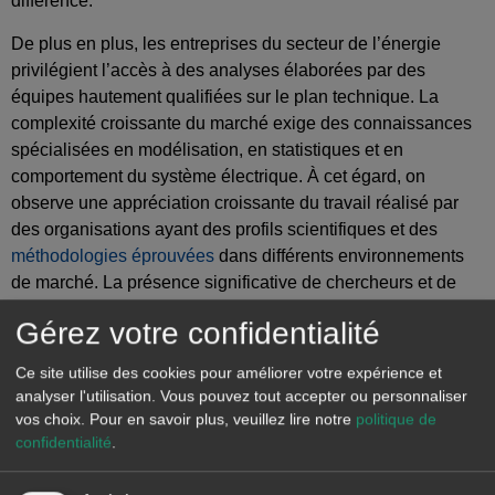
différence.
De plus en plus, les entreprises du secteur de l’énergie
privilégient l’accès à des analyses élaborées par des
équipes hautement qualifiées sur le plan technique. La
complexité croissante du marché exige des connaissances
spécialisées en modélisation, en statistiques et en
comportement du système électrique. À cet égard, on
observe une appréciation croissante du travail réalisé par
des organisations ayant des profils scientifiques et des
méthodologies éprouvées
dans différents environnements
de marché. La présence significative de chercheurs et de
docteurs dans les départements de prévision et d’analyse
Gérez votre confidentialité
permet de renforcer la qualité des modèles et garantit une
interprétation adéquate des résultats.
Ce site utilise des cookies pour améliorer votre expérience et
analyser l'utilisation. Vous pouvez tout accepter ou personnaliser
Le secteur évolue vers une prise de décision fondée sur des
vos choix.
Pour en savoir plus, veuillez lire notre
politique de
prévisions qui servent de
lignes directrices stratégiques
, en
confidentialité
.
particulier pour les projets dont l’horizon d’investissement
s’étend sur
plusieurs décennies
. Cela est essentiel tant pour