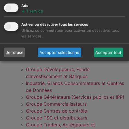
Ads
↓
1
service
Activer ou désactiver tous les services
Utilisez ce commutateur pour activer ou désactiver tous
les services.
Je refuse
Accepter sélectionné
Accepter tout
Groupe Développeurs, Fonds
d’investissement et Banques
Industrie, Grands Consommateurs et Centres
de Données
Groupe Générateurs (Services publics et IPP)
Groupe Commercialisateurs
Groupe Centres de contrôle
Groupe TSO et distributeurs
Groupe Traders, Agrégateurs et