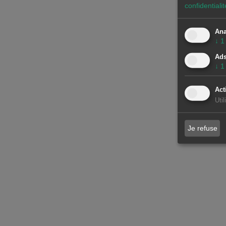
confidentialit
Ana
↓
1
Ad
↓
1
Act
Uti
Je refuse