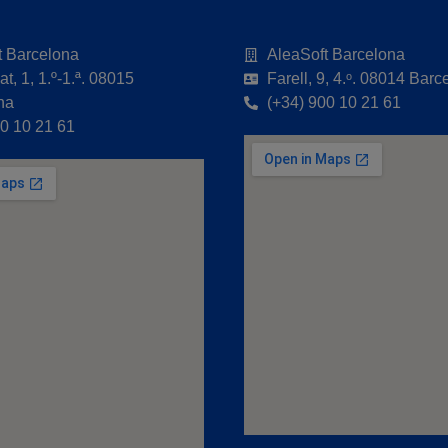
t Barcelona
AleaSoft Barcelona
t, 1, 1.º-1.ª. 08015
Farell, 9, 4.ᵒ. 08014 Barc
na
(+34) 900 10 21 61
00 10 21 61