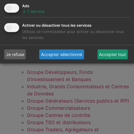
Ads
↓
1
service
Activer ou désactiver tous les services
Utilisez ce commutateur pour activer ou désactiver tous
les services.
Je refuse
Accepter sélectionné
Accepter tout
Groupe Développeurs, Fonds
d’investissement et Banques
Industrie, Grands Consommateurs et Centres
de Données
Groupe Générateurs (Services publics et IPP)
Groupe Commercialisateurs
Groupe Centres de contrôle
Groupe TSO et distributeurs
Groupe Traders, Agrégateurs et