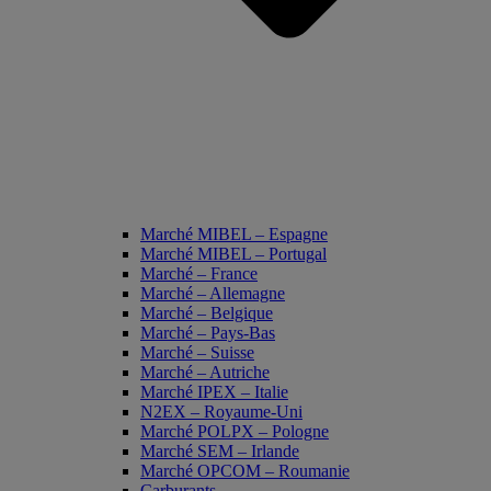
Marché MIBEL – Espagne
Marché MIBEL – Portugal
Marché – France
Marché – Allemagne
Marché – Belgique
Marché – Pays-Bas
Marché – Suisse
Marché – Autriche
Marché IPEX – Italie
N2EX – Royaume-Uni
Marché POLPX – Pologne
Marché SEM – Irlande
Marché OPCOM – Roumanie
Carburants