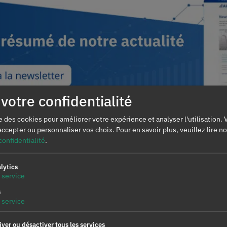
votre confidentialité
se des cookies pour améliorer votre expérience et analyser l'utilisation.
NOUVEAU RECORD MENSUEL SUR LE MARCHÉ ÉLECTRIQUE ESPAGNOL, POUR LE MOIS DE JUILLET, LE PLUS FRAIS DE LA DÉCENNIE
accepter ou personnaliser vos choix.
Pour en savoir plus, veuillez lire n
confidentialité
.
lytics
service
Marchés
AleaModel
Politique de confidentiali
s
service
iver ou désactiver tous les services