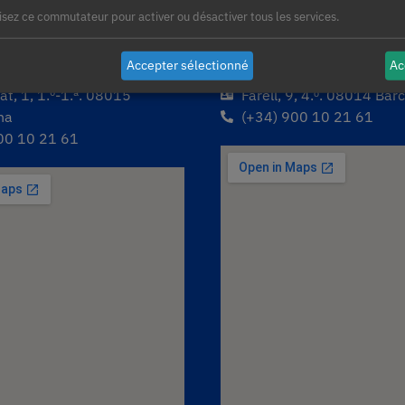
lisez ce commutateur pour activer ou désactiver tous les services.
Accepter sélectionné
Ac
t Barcelona
AleaSoft Barcelona
t, 1, 1.º-1.ª. 08015
Farell, 9, 4.ᵒ. 08014 Bar
na
(+34) 900 10 21 61
00 10 21 61