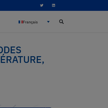
Français
IODES
PÉRATURE,