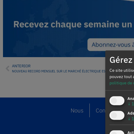
Gérez 
ANTERIOR
Ce site utili
pouvez tout 
politique de 
Ana
↓
1
Nous
Contacter
Ad
↓
1
Act