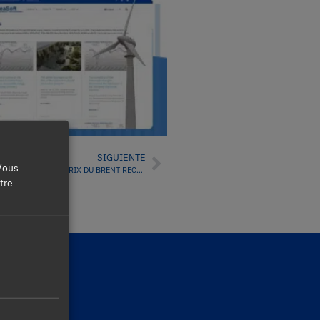
SIGUIENTE
 Vous
PRIX DES ÉMISSIONS DE CO2 RÉDUIRE LE NOUVEAU DOSSIER JUSQU’À CE QUE LE PRIX DU BRENT RECEDE
otre
té