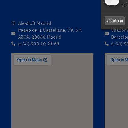
Uti
Je refuse
AleaSoft Madrid
AleaSof
Paseo de la Castellana, 79, 6.ª.
Viladoma
AZCA. 28046 Madrid
Barcelo
(+34) 900 10 21 61
(+34) 9