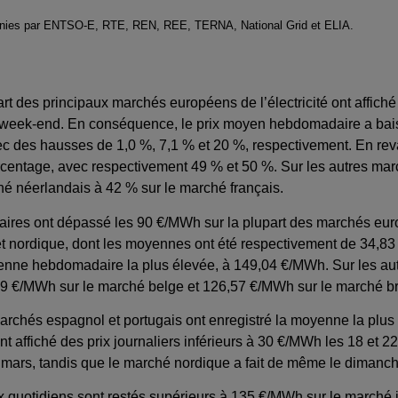
ournies par ENTSO-E, RTE, REN, REE, TERNA, National Grid et ELIA.
art des principaux marchés européens de l’électricité ont affic
e week-end. En conséquence, le prix moyen hebdomadaire a bais
avec des hausses de 1,0 %, 7,1 % et 20 %, respectivement. En re
ourcentage, avec respectivement 49 % et 50 %. Sur les autres m
ché néerlandais à 42 % sur le marché français.
es ont dépassé les 90 €/MWh sur la plupart des marchés europ
 et nordique, dont les moyennes ont été respectivement de 34,
yenne hebdomadaire la plus élevée, à 149,04 €/MWh. Sur les au
93,49 €/MWh sur le marché belge et 126,57 €/MWh sur le marché b
 marchés espagnol et portugais ont enregistré la moyenne la plu
ffiché des prix journaliers inférieurs à 30 €/MWh les 18 et 22
18 mars, tandis que le marché nordique a fait de même le dimanc
rix quotidiens sont restés supérieurs à 135 €/MWh sur le marché