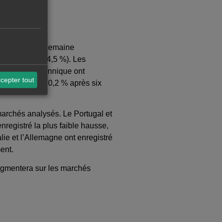
 rapport à la semaine
hé français (-4,5 %). Les
agnol et britannique ont
cepter tout
a augmenté de 0,2 % après six
marchés analysés. Le Portugal et
nregistré la plus faible hausse,
lie et l’Allemagne ont enregistré
ent.
gmentera sur les marchés