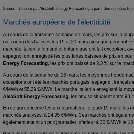
Source : Élaboré par AleaSoft Energy Forecasting à partir des données f
Marchés européens de l’électricité
Au cours de la troisième semaine de mars, les prix sur la plup
ont connu des baisses les 19 et 20 mars ainsi que pendant l
marchés italien, allemand et britannique ont fait exception, 
espagnol ont enregistré les plus fortes baisses de prix en p
Energy Forecasting
, les prix ont baissé de 2,3 % sur le mar
Au cours de la semaine du 16 mars, les moyennes hebdomadair
exceptions ont été les marchés portugais, espagnol, français
€/MWh et 55,39 €/MWh. Le marché italien a enregistré la mo
AleaSoft Energy Forecasting
, les prix se situaient entre 
En ce qui concerne les prix journaliers, le jeudi 19 mars, les
marchés analysés, à 24,95 €/MWh. Ces marchés ont également a
également atteint un prix journalier inférieur à 30 €/MWh le 
Par ailleurs, au cours de la troisième semaine de mars, les p