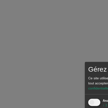
Gérez 
Ce site utili
tout accepte
confidentialit
Ana
↓
1