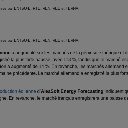
fournies par ENTSO-E, RTE, REN, REE et TERNA.
fournies par ENTSO-E, RTE, REN, REE et TERNA.
ienne
a augmenté sur les marchés de la péninsule ibérique et de 
stré la plus forte hausse, avec 113 %, tandis que le marché espa
tion a augmenté de 14 %. En revanche, les marchés allemand et 
maine précédente. Le marché allemand a enregistré la plus forte
roduction éolienne
d’
AleaSoft Energy Forecasting
indiquent q
magne. En revanche, le marché français enregistrera une baisse d