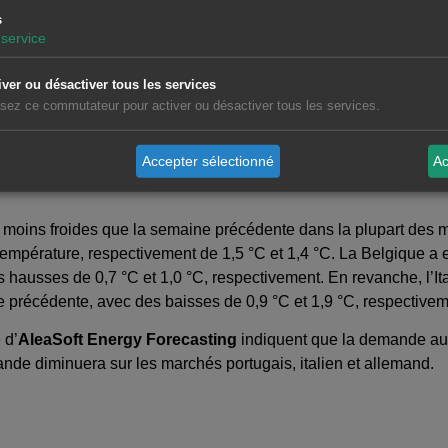
fournies par ENTSO-E, RTE, REN, REE et TERNA.
s
service
iver ou désactiver tous les services
a diminué sur la plupart des principaux marchés européens par
lisez ce commutateur pour activer ou désactiver tous les services.
sse, avec 5,9 %, suivi par le marché espagnol (-5,0 %) et le marc
isses de 1,4 %, 1,5 % et 3,8 %, respectivement. Les marchés esp
Accepter sélectionné
Ac
 consécutive. En revanche, sur le marché italien, la demande 
 moins froides que la semaine précédente dans la plupart des 
empérature, respectivement de 1,5 °C et 1,4 °C. La Belgique a e
s hausses de 0,7 °C et 1,0 °C, respectivement. En revanche, l’Ita
 précédente, avec des baisses de 0,9 °C et 1,9 °C, respectivem
e
d’
AleaSoft Energy Forecasting
indiquent que la demande au
ande diminuera sur les marchés portugais, italien et allemand.