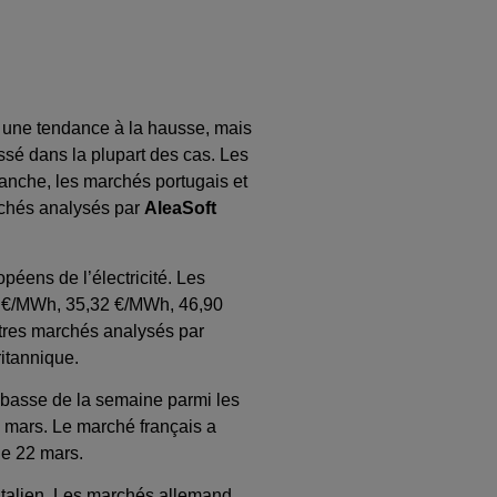
hé une tendance à la hausse, mais
sé dans la plupart des cas. Les
vanche, les marchés portugais et
archés analysés par
AleaSoft
éens de l’électricité. Les
83 €/MWh, 35,32 €/MWh, 46,90
tres marchés analysés par
ritannique.
s basse de la semaine parmi les
 mars. Le marché français a
he 22 mars.
 italien. Les marchés allemand,