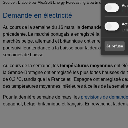
Source : Élaboré par AleaSoft Energy Forecasting à partir des données 
Ad
↓
1
Demande en électricité
Act
Au cours de la semaine du 16 mars, la
demande d’électricité
Uti
précédente. Le marché portugais a enregistré la plus forte bai
marchés belge, allemand et britannique ont enregistré des ba
Je refuse
poursuivi leur tendance à la baisse pour la deuxième semaine
semaines de baisse.
Au cours de la semaine, les
températures moyennes
ont été
la Grande-Bretagne ont enregistré les plus fortes hausses de t
de 0,2 °C, tandis que la France et l’Espagne ont enregistré de
des températures moyennes inférieures à celles de la semaine
Pour la dernière semaine de mars, les
prévisions de demand
espagnol, belge, britannique et français. En revanche, la dem