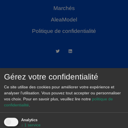
Marchés
AleaModel
Politique de confidentialité
Gérez votre confidentialité
AleaSoft Madrid
Ce site utilise des cookies pour améliorer votre expérience et
Paseo de la Castellana, 79, 6.ª. AZCA. 28046
analyser l'utilisation. Vous pouvez tout accepter ou personnaliser
Madrid
vos choix.
Pour en savoir plus, veuillez lire notre
politique de
(+34) 900 10 21 61
confidentialité
.
Analytics
↓
1
service