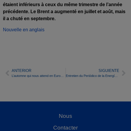
étaient inférieurs à ceux du même trimestre de l’année
précédente. Le Brent a augmenté en juillet et août, mais
il a chuté en septembre.
Nouvelle en anglais
ANTERIOR
SIGUIENTE
L’automne qui nous attend en Europe : beaucoup de production d’énergie hydroélectrique sauf dans le sud
Entretien du Periódico de la Energía avec Antonio Delgado Rigal, docteur en intelligence artificielle et PDG d’AleaSoft
Nous
Contacter