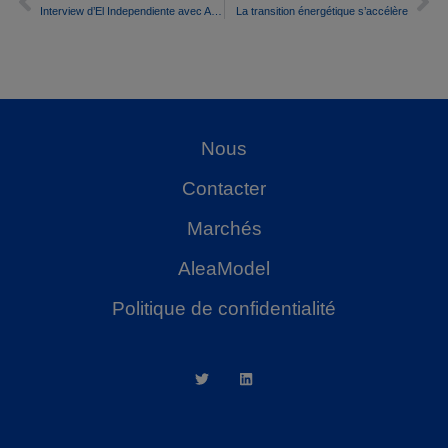
Interview d’El Independiente avec Antonio Delgado Rigal, docteur en intelligence artificielle et PDG d’AleaSoft Energy Forecasting.
La transition énergétique s’accélère
Nous
Contacter
Marchés
AleaModel
Politique de confidentialité