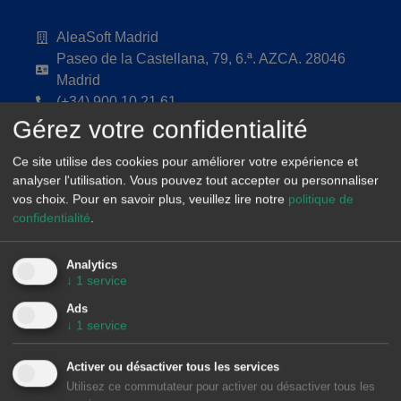
AleaSoft Madrid
Paseo de la Castellana, 79, 6.ª. AZCA. 28046
Madrid
(+34) 900 10 21 61
Gérez votre confidentialité
Ce site utilise des cookies pour améliorer votre expérience et
analyser l'utilisation. Vous pouvez tout accepter ou personnaliser
vos choix.
Pour en savoir plus, veuillez lire notre
politique de
confidentialité
.
Analytics
↓
1
service
Ads
↓
1
service
Activer ou désactiver tous les services
Utilisez ce commutateur pour activer ou désactiver tous les