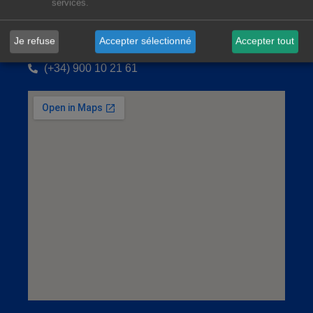
services.
AleaSoft Barcelona
Je refuse
Accepter sélectionné
Accepter tout
Viladomat, 1, 1.º-1.ª. 08015 Barcelona
(+34) 900 10 21 61