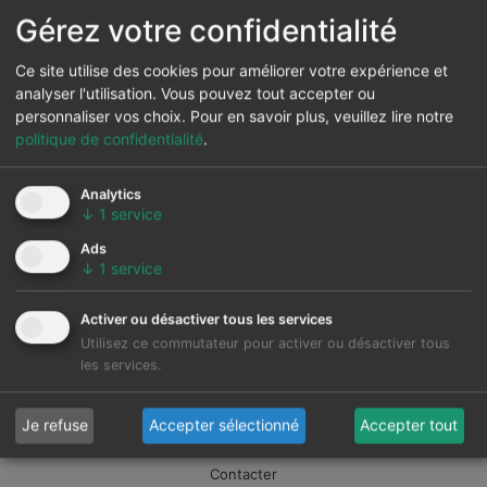
Gérez votre confidentialité
Ce site utilise des cookies pour améliorer votre expérience et
analyser l'utilisation. Vous pouvez tout accepter ou
personnaliser vos choix.
Pour en savoir plus, veuillez lire notre
politique de confidentialité
.
Analytics
↓
1
service
Ads
↓
1
service
Activer ou désactiver tous les services
Utilisez ce commutateur pour activer ou désactiver tous
les services.
Je refuse
Accepter sélectionné
Accepter tout
Nous
Contacter