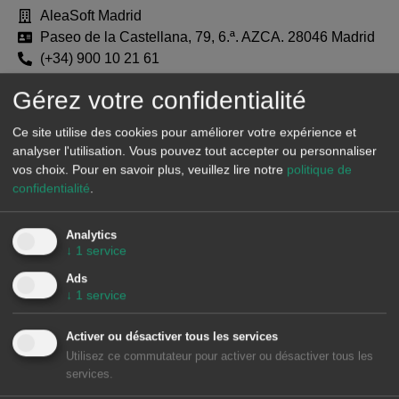
AleaSoft Madrid
Paseo de la Castellana, 79, 6.ª. AZCA. 28046 Madrid
(+34) 900 10 21 61
Gérez votre confidentialité
Ce site utilise des cookies pour améliorer votre expérience et
analyser l'utilisation. Vous pouvez tout accepter ou personnaliser
vos choix.
Pour en savoir plus, veuillez lire notre
politique de
confidentialité
.
Analytics
↓
1
service
AleaSoft Barcelona
Ads
Viladomat, 1, 1.º-1.ª. 08015 Barcelona
↓
1
service
(+34) 900 10 21 61
Activer ou désactiver tous les services
Utilisez ce commutateur pour activer ou désactiver tous les
services.