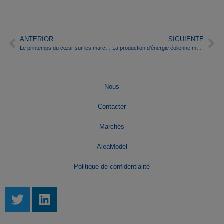
ANTERIOR
SIGUIENTE
Le printemps du cœur sur les marchés de l’énergie
La production d’énergie éolienne marque les fluctuations des marchés européens de l’électricité dans un contexte de prix élevés du CO2 et du gaz
Nous
Contacter
Marchés
AleaModel
Politique de confidentialité