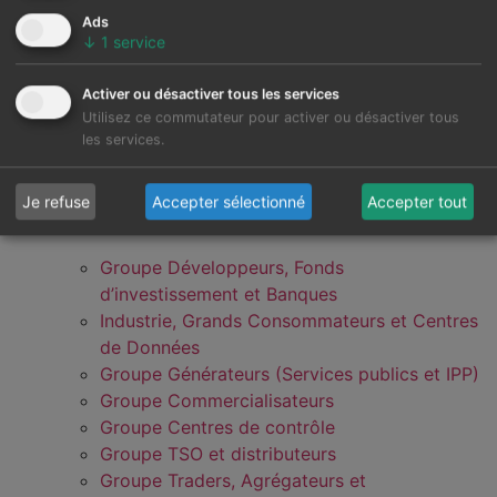
Ads
↓
1
service
Activer ou désactiver tous les services
Utilisez ce commutateur pour activer ou désactiver tous
les services.
Je refuse
Accepter sélectionné
Accepter tout
Groupe Développeurs, Fonds
d’investissement et Banques
Industrie, Grands Consommateurs et Centres
de Données
Groupe Générateurs (Services publics et IPP)
Groupe Commercialisateurs
Groupe Centres de contrôle
Groupe TSO et distributeurs
Groupe Traders, Agrégateurs et