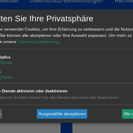
aModel
Datenschutz-Bestimmungen
Rechtl
ten Sie Ihre Privatsphäre
e verwendet Cookies, um Ihre Erfahrung zu verbessern und die Nutzu
 Sie können alle akzeptieren oder Ihre Auswahl anpassen.
Um mehr zu 
tte unsere
Datenschutzerklärung
.
t Barcelona
AleaSoft Barcelona
t, 1, 1.º-1.ª. 08015
Farell, 9, 4.ᵒ. 08014 Barc
lytics
na
(+34) 900 10 21 61
Dienst
00 10 21 61
s
Dienst
e Dienste aktivieren oder deaktivieren
 diesem Schalter können Sie alle Dienste aktivieren oder deaktivieren.
b
Ausgewählte akzeptieren
Alle 