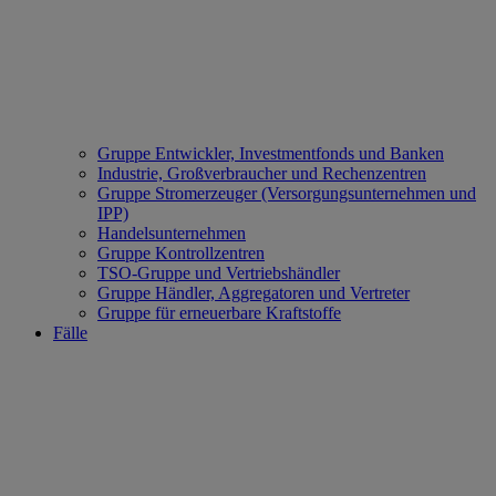
Gruppe Entwickler, Investmentfonds und Banken
Industrie, Großverbraucher und Rechenzentren
Gruppe Stromerzeuger (Versorgungsunternehmen und
IPP)
Handelsunternehmen
Gruppe Kontrollzentren
TSO-Gruppe und Vertriebshändler
Gruppe Händler, Aggregatoren und Vertreter
Gruppe für erneuerbare Kraftstoffe
Fälle