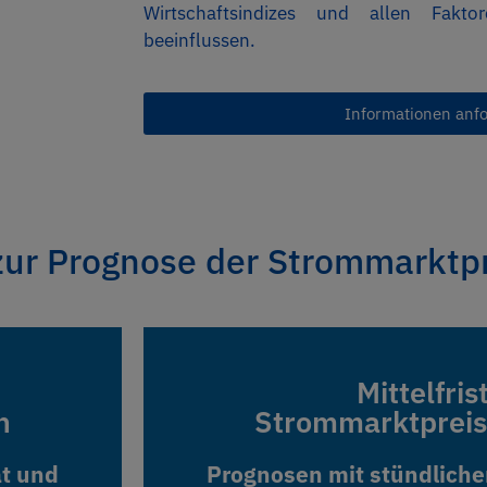
Wirtschaftsindizes und allen Fakto
beeinflussen.
Informationen anf
zur Prognose der Strommarktp
Mittelfris
Mittelfris
n
n
Strommarktprei
Strommarktprei
ät und
ät und
Prognosen mit stündliche
Prognosen mit stündliche