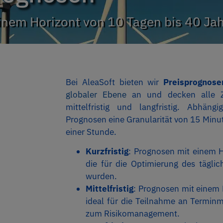
inem Horizont von 10 Tagen bis 40 Ja
Bei AleaSoft bieten wir
Preisprognose
globaler Ebene
an und decken alle Zei
mittelfristig und langfristig. Abhä
Prognosen eine Granularität von 15 Minu
einer Stunde.
Kurzfristig
: Prognosen mit einem H
die für die Optimierung des täglic
wurden.
Mittelfristig
: Prognosen mit einem 
ideal für die Teilnahme an Termin
zum Risikomanagement.