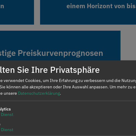
en
en
einem Horizont von bis
einem Horizont von bis
stige Preiskurvenprognosen
stige Preiskurvenprognosen
 mit stündlicher Granularität und
 mit stündlicher Granularität und
ten Sie Ihre Privatsphäre
 Horizont von bis zu 40 Jahren
 Horizont von bis zu 40 Jahren
e verwendet Cookies, um Ihre Erfahrung zu verbessern und die Nutzun
 Sie können alle akzeptieren oder Ihre Auswahl anpassen.
Um mehr zu e
tte unsere
Datenschutzerklärung
.
lytics
Dienst
s
Dienst