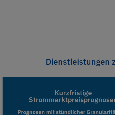
Dienstleistungen 
Kurzfristige
Kurzfristige
Strommarktpreisprognose
Strommarktpreisprognose
Prognosen mit stündlicher Granularit
Prognosen mit stündlicher Granularit