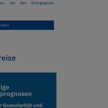
ren, die den Energiepreis
ordern
reise
tige
tige
sprognosen
sprognosen
r Granularität und
r Granularität und