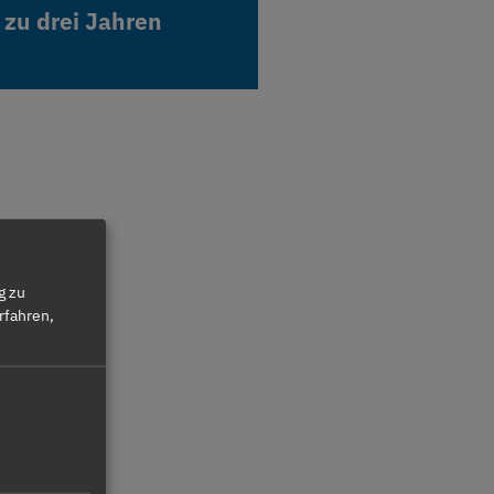
 zu drei Jahren
 zu drei Jahren
g zu
rfahren,