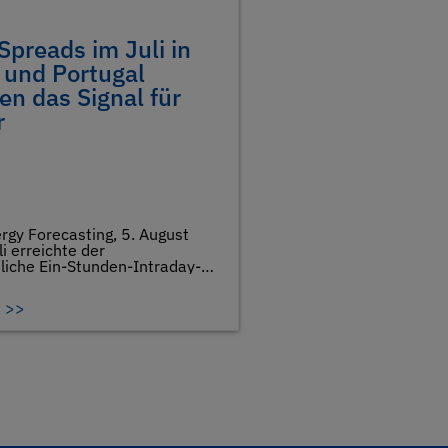
preads im Juli in
 und Portugal
en das Signal für
r
rgy Forecasting, 5. August
i erreichte der
liche Ein-Stunden-Intraday-
spanischen Strommarktes
 >>