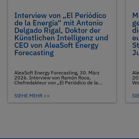
Interview von „El Periódico
M
de la Energía“ mit Antonio
g
Delgado Rigal, Doktor der
di
Künstlichen Intelligenz und
e
CEO von AleaSoft Energy
S
Forecasting
J
AleaSoft Energy Forecasting, 30. März
Ale
2026. Interview von Ramón Roca,
202
Chefredakteur von „El Periódico de la…
Wo
SIEHE MEHR >>
SI