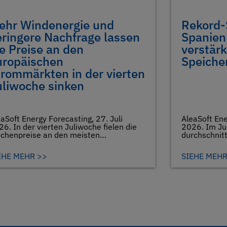
ehr Windenergie und
Rekord-S
eringere Nachfrage lassen
Spanien
e Preise an den
verstärk
uropäischen
Speiche
trommärkten in der vierten
uliwoche sinken
aSoft Energy Forecasting, 27. Juli
AleaSoft Ene
6. In der vierten Juliwoche fielen die
2026. Im Jul
chenpreise an den meisten…
durchschnitt
Spread des 
einen…
EHE MEHR >>
SIEHE MEHR