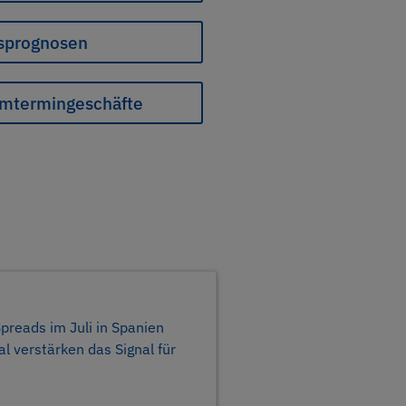
eisprognosen
omtermingeschäfte