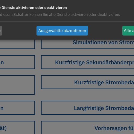
e Dienste aktivieren oder deaktivieren
 diesem Schalter können Sie alle Dienste aktivieren oder deaktivieren.
tleistungen, die Sie interessi
b
Ausgewählte akzeptieren
Alle 
Simulationen von Stro
en
Kurzfristige Sekundärbänderp
Kurzfristige Strombed
en
Langfristige Strombed
ät)
Vorhersagen fü