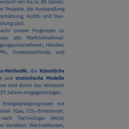
orizont von bis zu 40 Jahren,
rer Projekte, die Aushandlung
schätzung, Audits und Due-
utung sind.
macht unsere Prognosen zu
ezu alle Marktteilnehmer:
orgungsunternehmen, Händler,
IPPs, Investmentfonds und
ea-Methodik
, die
Künstliche
n
und
statistische Modelle
isse wird durch das Vertrauen
t 27 Jahren entgegenbringen.
Energiepreisprognosen mit
eisen (Gas, CO
-Emissionen,
2
 nach Technologie (Wind,
en Variablen, Wechselkursen,