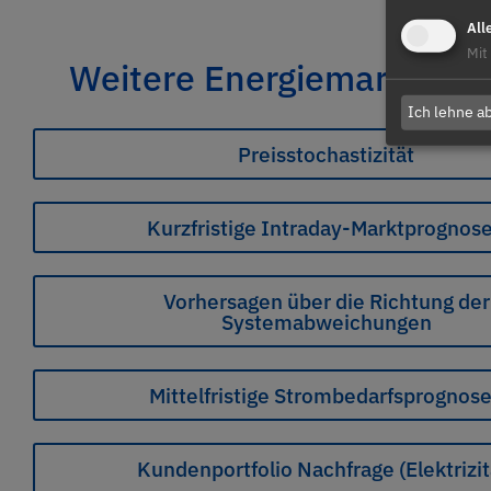
All
Mit
Weitere Energiemarktdiens
Ich lehne a
Preisstochastizität
Kurzfristige Intraday-Marktprognos
Vorhersagen über die Richtung der
Systemabweichungen
Mittelfristige Strombedarfsprognos
Kundenportfolio Nachfrage (Elektrizit