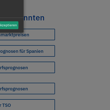
eren könnten
akzeptieren
mmarktpreisen
rognosen für Spanien
arfsprognosen
arfsprognosen
r TSO