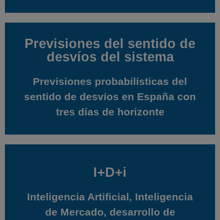
Previsiones del sentido de
Previsiones del sentido de
desvíos del sistema
desvíos del sistema
Previsiones probabilísticas del
Previsiones probabilísticas del
sentido de desvíos en España con
sentido de desvíos en España con
tres días de horizonte
tres días de horizonte
I+D+i
I+D+i
Inteligencia Artificial, Inteligencia
Inteligencia Artificial, Inteligencia
de Mercado, desarrollo de
de Mercado, desarrollo de