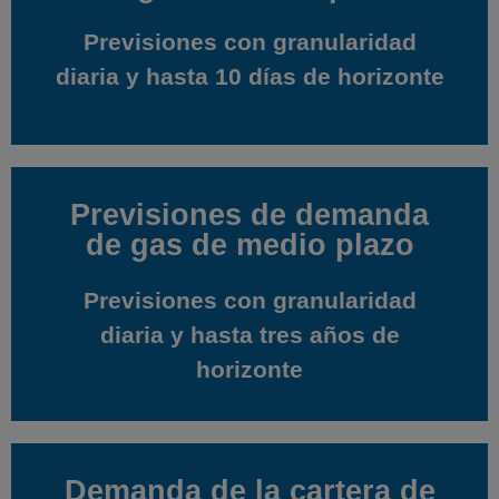
Previsiones con granularidad
Previsiones con granularidad
diaria y hasta 10 días de horizonte
diaria y hasta 10 días de horizonte
Previsiones de demanda
Previsiones de demanda
de gas de medio plazo
de gas de medio plazo
Previsiones con granularidad
Previsiones con granularidad
diaria y hasta tres años de
diaria y hasta tres años de
horizonte
horizonte
Demanda de la cartera de
Demanda de la cartera de