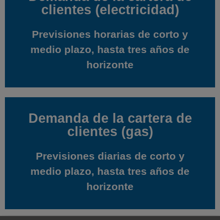
clientes (electricidad)
clientes (electricidad)
Previsiones horarias de corto y
Previsiones horarias de corto y
medio plazo, hasta tres años de
medio plazo, hasta tres años de
horizonte
horizonte
Demanda de la cartera de
Demanda de la cartera de
clientes (gas)
clientes (gas)
Previsiones diarias de corto y
Previsiones diarias de corto y
medio plazo, hasta tres años de
medio plazo, hasta tres años de
horizonte
horizonte