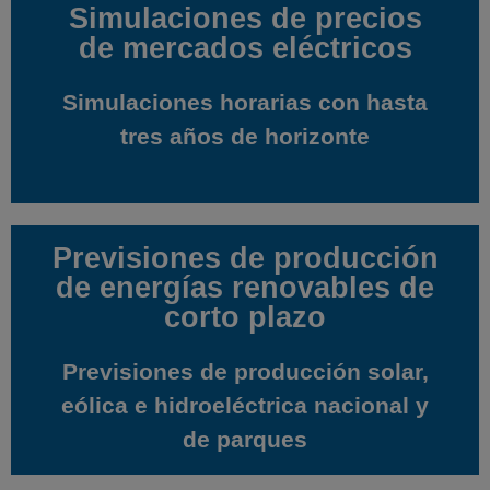
Simulaciones de precios
Simulaciones de precios
de mercados eléctricos
de mercados eléctricos
Simulaciones horarias con hasta
Simulaciones horarias con hasta
tres años de horizonte
tres años de horizonte
Previsiones de producción
Previsiones de producción
de energías renovables de
de energías renovables de
corto plazo
corto plazo
Previsiones de producción solar,
Previsiones de producción solar,
eólica e hidroeléctrica nacional y
eólica e hidroeléctrica nacional y
de parques
de parques