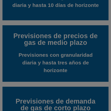
diaria y hasta 10 días de horizonte
diaria y hasta 10 días de horizonte
Previsiones de precios de
Previsiones de precios de
gas de medio plazo
gas de medio plazo
Previsiones con granularidad
Previsiones con granularidad
diaria y hasta tres años de
diaria y hasta tres años de
horizonte
horizonte
Previsiones de demanda
Previsiones de demanda
de gas de corto plazo
de gas de corto plazo