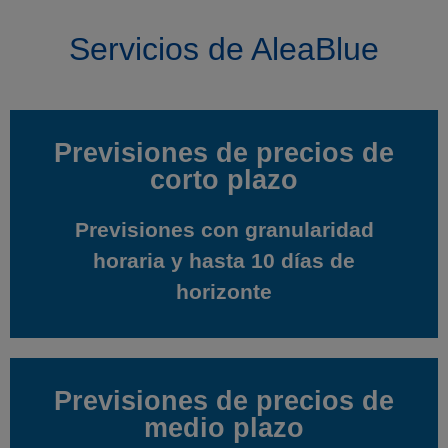
Servicios de AleaBlue
Previsiones de precios de
Previsiones de precios de
corto plazo
corto plazo
Previsiones con granularidad
Previsiones con granularidad
horaria y hasta 10 días de
horaria y hasta 10 días de
horizonte
horizonte
Previsiones de precios de
Previsiones de precios de
medio plazo
medio plazo