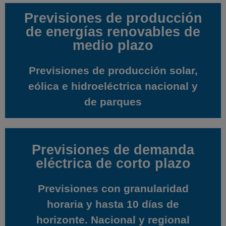
Previsiones de producción
Previsiones de producción
de energías renovables de
de energías renovables de
medio plazo
medio plazo
Previsiones de producción solar,
Previsiones de producción solar,
eólica e hidroeléctrica nacional y
eólica e hidroeléctrica nacional y
de parques
de parques
Previsiones de demanda
Previsiones de demanda
eléctrica de corto plazo
eléctrica de corto plazo
Previsiones con granularidad
Previsiones con granularidad
horaria y hasta 10 días de
horaria y hasta 10 días de
horizonte. Nacional y regional
horizonte. Nacional y regional