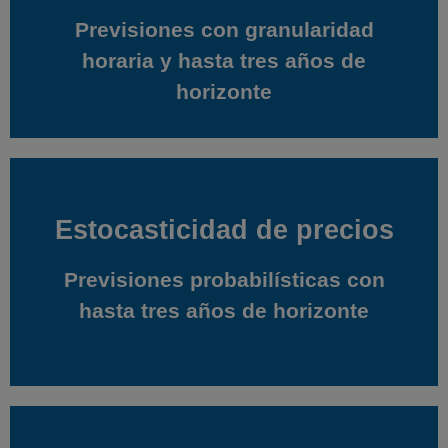
Previsiones con granularidad
Previsiones con granularidad
horaria y hasta tres años de
horaria y hasta tres años de
horizonte
horizonte
Estocasticidad de precios
Estocasticidad de precios
Previsiones probabilísticas con
Previsiones probabilísticas con
hasta tres años de horizonte
hasta tres años de horizonte