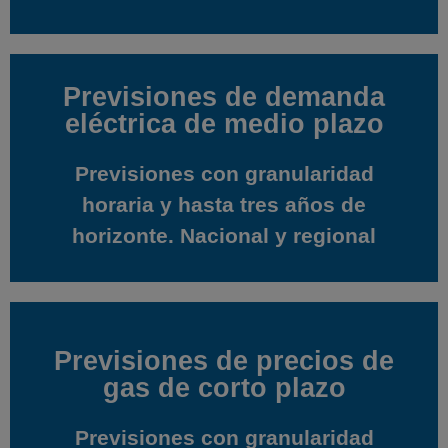
Previsiones de demanda
Previsiones de demanda
eléctrica de medio plazo
eléctrica de medio plazo
Previsiones con granularidad
Previsiones con granularidad
horaria y hasta tres años de
horaria y hasta tres años de
horizonte. Nacional y regional
horizonte. Nacional y regional
Previsiones de precios de
Previsiones de precios de
gas de corto plazo
gas de corto plazo
Previsiones con granularidad
Previsiones con granularidad