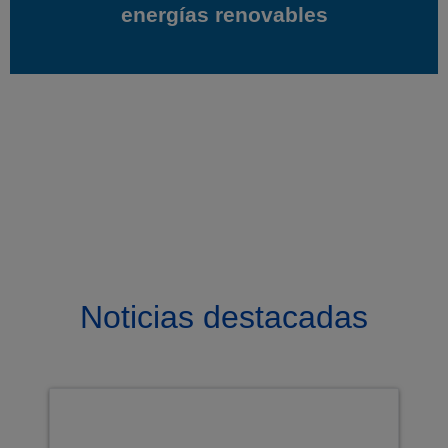
energías renovables
energías renovables
Noticias destacadas