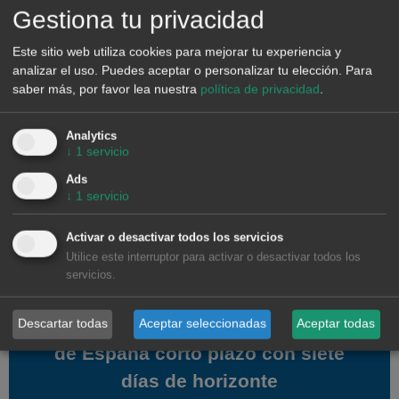
Gestiona tu privacidad
Previsiones de mercados
Previsiones de mercados
Este sitio web utiliza cookies para mejorar tu experiencia y
intradiarios de corto plazo
intradiarios de corto plazo
analizar el uso. Puedes aceptar o personalizar tu elección.
Para
saber más, por favor lea nuestra
política de privacidad
.
Previsiones de precios de los
Previsiones de precios de los
mercados intradiarios con un día
mercados intradiarios con un día
Analytics
↓
1
servicio
de horizonte
de horizonte
Ads
↓
1
servicio
Activar o desactivar todos los servicios
Previsiones de banda
Previsiones de banda
Utilice este interruptor para activar o desactivar todos los
secundaria de corto plazo
secundaria de corto plazo
servicios.
Previsiones de banda secundaria
Previsiones de banda secundaria
Descartar todas
Aceptar seleccionadas
Aceptar todas
de España corto plazo con siete
de España corto plazo con siete
días de horizonte
días de horizonte