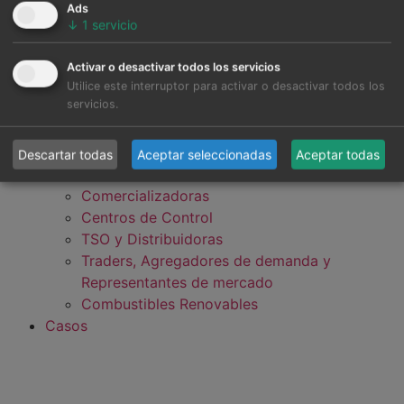
Ads
↓
1
servicio
Activar o desactivar todos los servicios
Desarrolladores, Fondos de Inversión y
Utilice este interruptor para activar o desactivar todos los
servicios.
Bancos
Industria, Grandes Consumidores y Data
Centers
Descartar todas
Aceptar seleccionadas
Aceptar todas
Generadores (Utilities e IPP)
Comercializadoras
Centros de Control
TSO y Distribuidoras
Traders, Agregadores de demanda y
Representantes de mercado
Combustibles Renovables
Casos