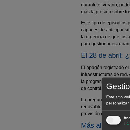
durante el verano, podr
más la presión sobre los
Este tipo de episodios 
capaces de anticipar si
la urgencia de que los 
para gestionar escenar
El 28 de abril: 
El apagón registrado el 
infraestructuras de red.
la programación de la pr
Gestio
de control.
Este sitio we
La pregunta clave es: ¿
personalizar 
renovable? ¿Hubo probl
previsión eran adecuad
Ana
↓
1
Más allá de la t