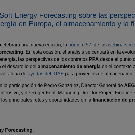
aSoft Energy Forecasting sobre las perspec
rgía en Europa, el almacenamiento y la fi
e celebrará una nueva edición, la
número 57
, de los
webinars me
orecasting
. En esta ocasión, el análisis se centrará en la evolu
nergía, las perspectivas de los contratos
PPA
desde el punto d
o el desarrollo del
almacenamiento de energía
en el contexto 
vocatoria de
ayudas del IDAE
para proyectos de almacenamien
n la participación de Pedro González, Director General de
AEG
rointensivo, y de Roger Font, Managing Director Project Financ
 los principales retos y oportunidades en la
financiación de p
gy Forecasting
.