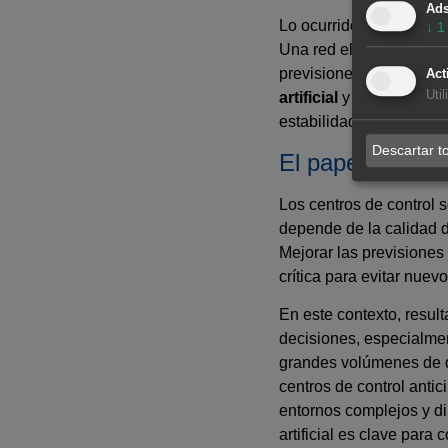
Ad
Lo ocurrido en abril dem
↓
1
Una red eléctrica moder
previsiones de alta cal
Act
Uti
artificial
y el uso de pla
estabilidad del sistema.
Descartar t
El papel estraté
Los centros de control 
depende de la calidad de
Mejorar las previsiones
crítica para evitar nue
En este contexto, resul
decisiones, especialment
grandes volúmenes de 
centros de control antic
entornos complejos y di
artificial es clave para