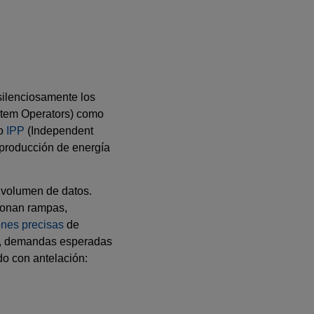
silenciosamente los
tem Operators) como
so
IPP
(Independent
 producción de energía
 volumen de datos.
tionan rampas,
ones precisas
de
, demandas esperadas
o con antelación: