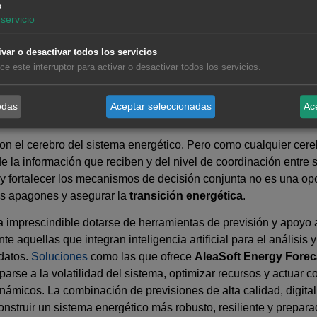
s
uestra que el reto no es solo técnico, sino también organizativ
servicio
na necesita centros de control que compartan información en t
idad, y tomen decisiones de forma coordinada. La
digitalización
ivar o desactivar todos los servicios
lice este interruptor para activar o desactivar todos los servicios.
taformas integradas de previsiones son esenciales para evitar er
odas
Aceptar seleccionadas
Ac
gico de los centros de control
son el cerebro del sistema energético. Pero como cualquier cereb
 la información que reciben y del nivel de coordinación entre su
 y fortalecer los mecanismos de decisión conjunta no es una o
vos apagones y asegurar la
transición energética
.
ta imprescindible dotarse de herramientas de previsión y apoyo 
e aquellas que integran inteligencia artificial para el análisis 
datos.
Soluciones
como las que ofrece
AleaSoft Energy Forec
iparse a la volatilidad del sistema, optimizar recursos y actuar 
námicos. La combinación de previsiones de alta calidad, digitali
 construir un sistema energético más robusto, resiliente y prepara