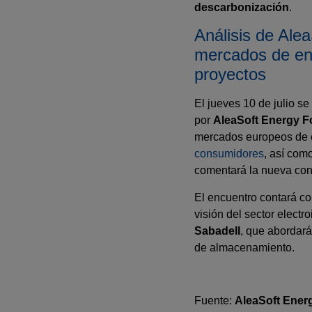
descarbonización
.
Análisis de Ale
mercados de ene
proyectos
El jueves 10 de julio s
por
AleaSoft Energy F
mercados europeos de e
consumidores
, así com
comentará la nueva con
El encuentro contará co
visión del sector elect
Sabadell
, que abordará
de almacenamiento.
Fuente:
AleaSoft Ener