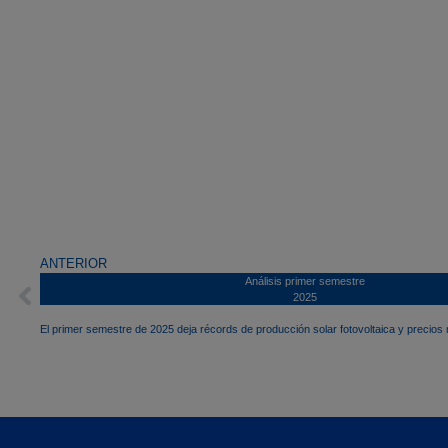
ANTERIOR
Análisis primer semestre
2025
El primer semestre de 2025 deja récords de producción solar fotovoltaica y precios máximos desde 2023 en varios