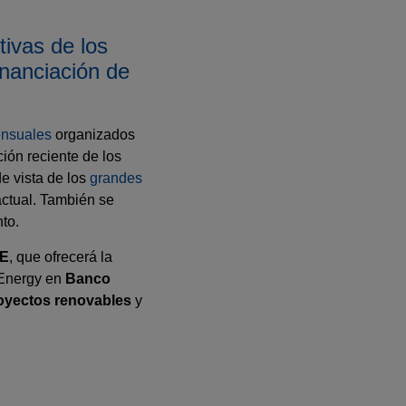
tivas de los
nanciación de
nsuales
organizados
ción reciente de los
e vista de los
grandes
actual. También se
to.
E
, que ofrecerá la
e Energy en
Banco
royectos renovables
y