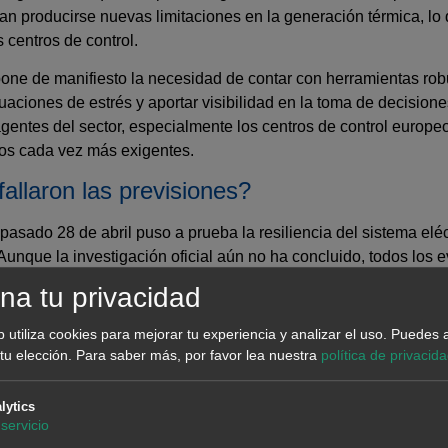
ían producirse nuevas limitaciones en la generación térmica, l
 centros de control.
pone de manifiesto la necesidad de contar con herramientas rob
tuaciones de estrés y aportar visibilidad en la toma de decision
agentes del sector, especialmente los centros de control europe
ios cada vez más exigentes.
¿fallaron las previsiones?
pasado 28 de abril puso a prueba la resiliencia del sistema elé
 Aunque la investigación oficial aún no ha concluido, todos los 
oducción hasta la activación, o no, de reservas estratégicas, p
na tu privacidad
b utiliza cookies para mejorar tu experiencia y analizar el uso. Puedes 
fallaron las previsiones? ¿Se subestimó la demanda o se sobre
tu elección.
Para saber más, por favor lea nuestra
política de privacid
emas de coordinación entre diferentes actores del sistema? ¿
os para las condiciones extremas de ese día?
lytics
servicio
ecnología, la coordinación