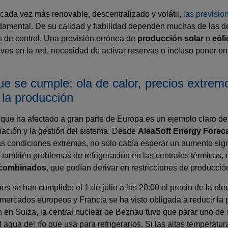
 cada vez más renovable, descentralizado y volátil,
las previsio
damental. De su calidad y fiabilidad dependen muchas de las d
 de control. Una previsión errónea de
producción solar
o
eóli
ves en la red, necesidad de activar reservas o incluso poner en 
ue se cumple: ola de calor, precios extrem
 la producción
r que ha afectado a gran parte de Europa es un ejemplo claro d
ipación y la gestión del sistema. Desde
AleaSoft Energy Forec
s condiciones extremas, no solo cabía esperar un aumento signi
 también problemas de refrigeración en las centrales térmicas,
 combinados
, que podían derivar en restricciones de producció
nes se han cumplido: el 1 de julio a las 20:00 el precio de la ele
ercados europeos y Francia se ha visto obligada a reducir la
n en Suiza, la central nuclear de Beznau tuvo que parar uno de 
agua del río que usa para refrigerarlos. Si las altas temperatu