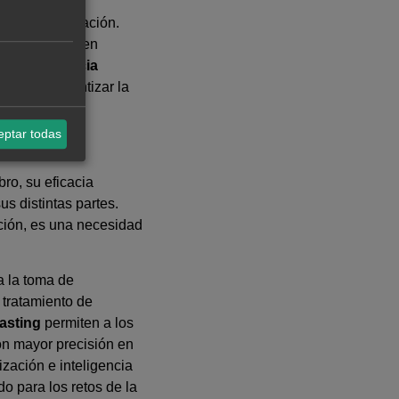
o y de coordinación.
iempo real, usen
, la
inteligencia
rores y garantizar la
eptar todas
ro, su eficacia
s distintas partes.
pción, es una necesidad
a la toma de
y tratamiento de
asting
permiten a los
con mayor precisión en
zación e inteligencia
do para los retos de la