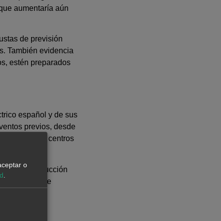
o que aumentaría aún
ustas de previsión
es. También evidencia
os, estén preparados
ctrico español y de sus
eventos previos, desde
asaron por los centros
aceptar o
stimó la producción
ad
.
Los modelos de