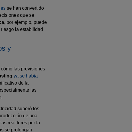
nes
se han convertido
ecisiones que se
ca
, por ejemplo, puede
riesgo la estabilidad
os y
e cómo las previsiones
asting
ya se había
ficativo de la
 especialmente las
n.
ctricidad superó los
 producción de una
sus reactores por la
ras se prolongan