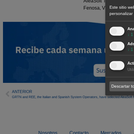
AleaSoft lidera el sum
Este sitio we
Fenosa, Viesgo, REE y l
personalizar 
Ana
↓
1
Ad
↓
1
Act
Uti
Descartar t
ANTERIOR
GRTN and REE, the Italian and Spanish System Operators, have selected AleaSoft f
Nosotros
Contacto
Mercados