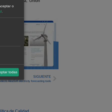
desa, Iberdrola, Unión
aceptar o
ad
.
eptar todas
SIGUIENTE
lects AleaSoft electricity forecasting tools
lítica de Calidad