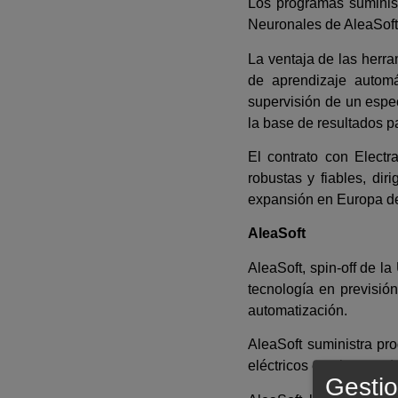
Los programas suminis
Neuronales de AleaSoft 
La ventaja de las herr
de aprendizaje automá
supervisión de un espec
la base de resultados 
El contrato con Electr
robustas y fiables, dir
expansión en Europa de
AleaSoft
AleaSoft, spin-off de 
tecnología en previsió
automatización.
AleaSoft suministra pr
eléctricos en el mercado
Gestio