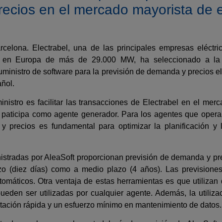
ecios en el mercado mayorista de e
rcelona. Electrabel, una de las principales empresas eléctr
a en Europa de más de 29.000 MW, ha seleccionado a 
suministro de software para la previsión de demanda y precios e
añol.
inistro es facilitar las transacciones de Electrabel en el merc
paticipa como agente generador. Para los agentes que opera
y precios es fundamental para optimizar la planificación y 
stradas por AleaSoft proporcionan previsión de demanda y prec
azo (diez días) como a medio plazo (4 años). Las previsione
omáticos. Otra ventaja de estas herramientas es que utilizan 
ueden ser utilizadas por cualquier agente. Además, la utiliza
tación rápida y un esfuerzo mínimo en mantenimiento de datos.