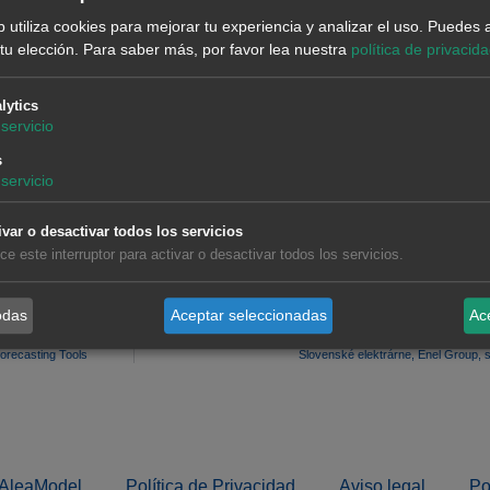
inistro de este tipo de herramientas, con clientes como En
b utiliza cookies para mejorar tu experiencia y analizar el uso. Puedes 
as italianas Enel, Endesa Italia y Terna-GRTN.
tu elección.
Para saber más, por favor lea nuestra
política de privacid
lytics
servicio
s
servicio
ivar o desactivar todos los servicios
lice este interruptor para activar o desactivar todos los servicios.
odas
Aceptar seleccionadas
Ac
orecasting Tools
Slovenské elektrárne, Enel Group, se
AleaModel
Política de Privacidad
Aviso legal
Po