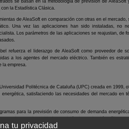
trados se basan en la metodología de previsión de AleaSoft
con la Estadística Clásica.
amientas de AleaSoft en comparación con otras en el mercado,
tico. Una vez las aplicaciones han sido instaladas, no ne
ialista. Los parámetros de las aplicaciones se reajustan, de 
pasados.
abel refuerza el liderazgo de AleaSoft como proveedor de s
igidas a los agentes del mercado eléctrico. También es estrat
 la empresa.
la Universidad Politécnica de Cataluña (UPC) creada en 1999, 
n energética, satisfaciendo las necesidades del mercado en t
ogramas para la previsión de consumo de demanda energética
 mayorista de electricidad y previsión de producción eólica.
na tu privacidad