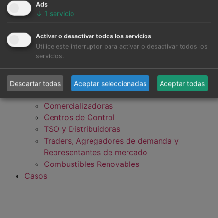
Ads
↓
1
servicio
Activar o desactivar todos los servicios
Desarrolladores, Fondos de Inversión y
Utilice este interruptor para activar o desactivar todos los
servicios.
Bancos
Industria, Grandes Consumidores y Data
Centers
Descartar todas
Aceptar seleccionadas
Aceptar todas
Generadores (Utilities e IPP)
Comercializadoras
Centros de Control
TSO y Distribuidoras
Traders, Agregadores de demanda y
Representantes de mercado
Combustibles Renovables
Casos