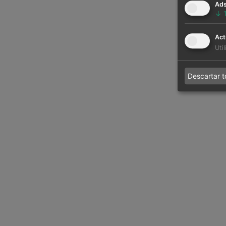
Ad
↓
Act
Uti
Descartar 