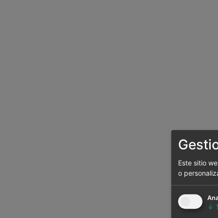
Gesti
Este sitio w
o personaliz
Ana
↓