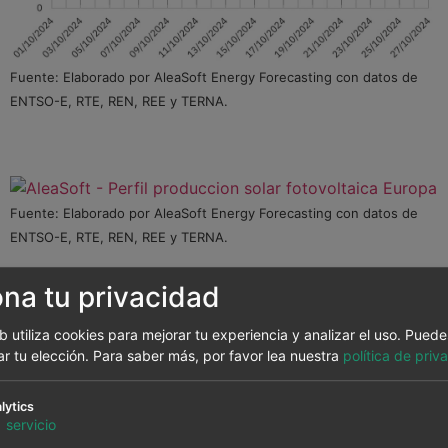
Fuente: Elaborado por AleaSoft Energy Forecasting con datos de
ENTSO-E, RTE, REN, REE y TERNA.
Fuente: Elaborado por AleaSoft Energy Forecasting con datos de
ENTSO-E, RTE, REN, REE y TERNA.
En la cuarta semana de octubre, la
producción eólica
ona tu privacidad
aumentó en el mercado portugués respecto a la
semana anterior, en un 1,6%. El resto de los principales
eb utiliza cookies para mejorar tu experiencia y analizar el uso. Pued
mercados europeos registraron descensos en la
ar tu elección.
Para saber más, por favor lea nuestra
política de priv
producción con esta tecnología. El mercado francés
tuvo la mayor caída, del 42%, y el mercado español
lytics
registró la menor bajada, del 22%. Los mercados de
1
servicio