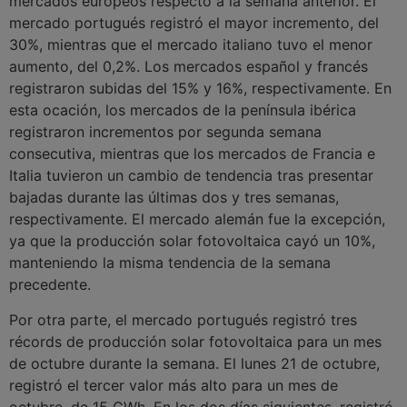
mercados europeos respecto a la semana anterior. El
mercado portugués registró el mayor incremento, del
30%, mientras que el mercado italiano tuvo el menor
aumento, del 0,2%. Los mercados español y francés
registraron subidas del 15% y 16%, respectivamente. En
esta ocación, los mercados de la península ibérica
registraron incrementos por segunda semana
consecutiva, mientras que los mercados de Francia e
Italia tuvieron un cambio de tendencia tras presentar
bajadas durante las últimas dos y tres semanas,
respectivamente. El mercado alemán fue la excepción,
ya que la producción solar fotovoltaica cayó un 10%,
manteniendo la misma tendencia de la semana
precedente.
Por otra parte, el mercado portugués registró tres
récords de producción solar fotovoltaica para un mes
de octubre durante la semana. El lunes 21 de octubre,
registró el tercer valor más alto para un mes de
octubre, de 15 GWh. En los dos días siguientes, registró