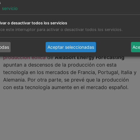
Alemania e Italia registraron descensos del 25% y 37%,
s
respectivamente. En cuanto a la tendencia descendente,
1
servicio
el mercado francés mantuvo la caída por cuarta
semana, mientras que los mercados de Alemania, Italia
ivar o desactivar todos los servicios
y España registraron un retroceso por segunda semana
lice este interruptor para activar o desactivar todos los servicios.
consecutiva.
todas
Aceptar seleccionadas
Ace
Para la semana del 28 de octubre, las
previsiones de
producción eólica
de
AleaSoft Energy Forecasting
apuntan a descensos de la producción con esta
tecnología en los mercados de Francia, Portugal, Italia y
Alemania. Por otra parte, se prevé que la producción
con esta tecnología aumente en el mercado español.