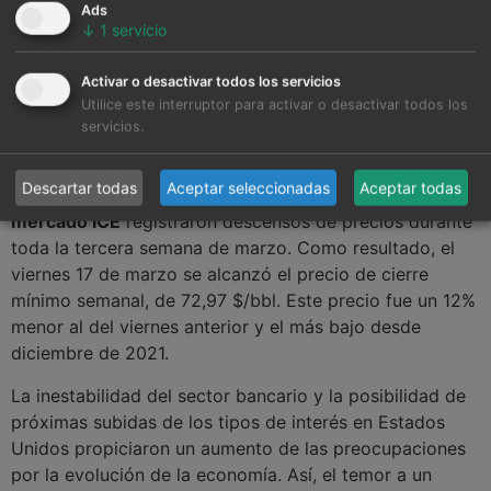
Ads
↓
1
servicio
Fuente: Elaborado por AleaSoft Energy Forecasting con datos de
Activar o desactivar todos los servicios
OMIE, , Nord Pool y GME.
Utilice este interruptor para activar o desactivar todos los
servicios.
Brent, combustibles y CO
2
Descartar todas
Aceptar seleccionadas
Aceptar todas
Los futuros de
petróleo Brent
para el Front‑Month en el
mercado ICE
registraron descensos de precios durante
toda la tercera semana de marzo. Como resultado, el
viernes 17 de marzo se alcanzó el precio de cierre
mínimo semanal, de 72,97 $/bbl. Este precio fue un 12%
menor al del viernes anterior y el más bajo desde
diciembre de 2021.
La inestabilidad del sector bancario y la posibilidad de
próximas subidas de los tipos de interés en Estados
Unidos propiciaron un aumento de las preocupaciones
por la evolución de la economía. Así, el temor a un