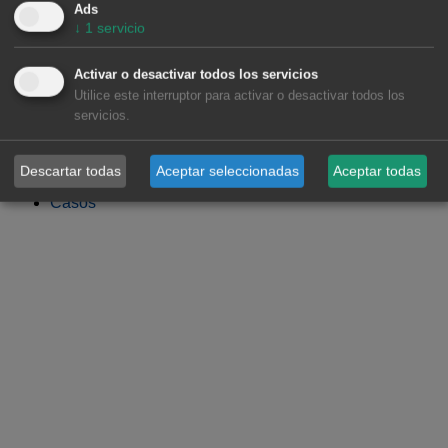
Industria, Grandes Consumidores y Data Centers
Ads
↓
1
servicio
Generadores (Utilities e IPP)
Comercializadoras
Activar o desactivar todos los servicios
Centros de Control
Utilice este interruptor para activar o desactivar todos los
TSO y Distribuidoras
servicios.
Traders, Agregadores de demanda y
Representantes de mercado
Descartar todas
Aceptar seleccionadas
Aceptar todas
Combustibles Renovables
Casos