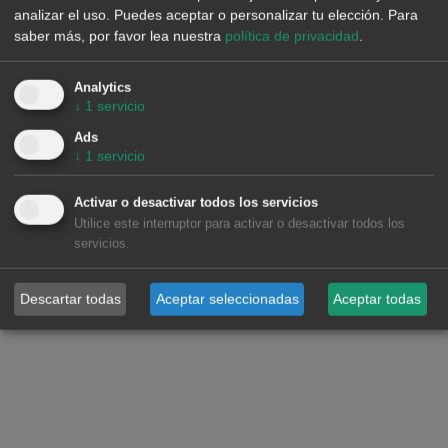
analizar el uso. Puedes aceptar o personalizar tu elección.
Para
saber más, por favor lea nuestra
política de privacidad
.
CENTRAL EUROPEAN
Analytics
↓
1
servicio
COUNTRIES
Ads
↓
1
servicio
Activar o desactivar todos los servicios
Utilice este interruptor para activar o desactivar todos los
servicios.
Descartar todas
Aceptar seleccionadas
Aceptar todas