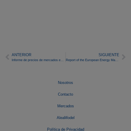
ANTERIOR
SIGUIENTE
Informe de precios de mercados europeos de energía del mes de septiembre de 2015
Report of the European Energy Market Prices for the month of January 2016
Nosotros
Contacto
Mercados
AleaModel
Política de Privacidad