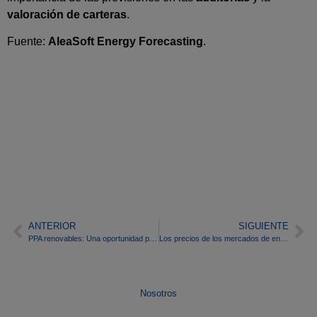
valoración de carteras
.
Fuente:
AleaSoft Energy Forecasting
.
ANTERIOR
SIGUIENTE
PPA renovables: Una oportunidad para la industria electrointensiva
Los precios de los mercados de energía europeos se acercan al otoño registrando subidas
Nosotros