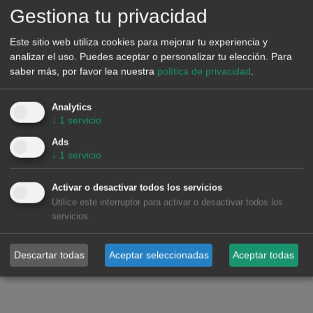
Gestiona tu privacidad
Las
previsiones de precios
de
AleaSoft Energy
Este sitio web utiliza cookies para mejorar tu experiencia y
Forecasting
indican que en la segunda semana de
analizar el uso. Puedes aceptar o personalizar tu elección.
Para
septiembre los precios podrían aumentar en los mercados
saber más, por favor lea nuestra
política de privacidad
.
eléctricos europeos, influenciados por el descenso de la
producción eólica y solar, así como por el incremento de la
Analytics
demanda en algunos mercados.
↓
1
servicio
Ads
↓
1
servicio
Activar o desactivar todos los servicios
Utilice este interruptor para activar o desactivar todos los
servicios.
Descartar todas
Aceptar seleccionadas
Aceptar todas