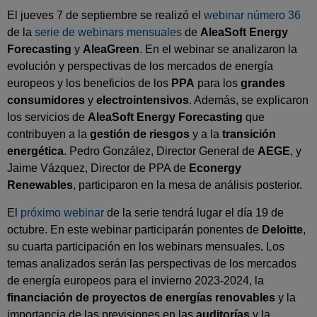
El jueves 7 de septiembre se realizó el
webinar número 36
de la
serie de webinars mensuales
de
AleaSoft Energy
Forecasting
y
AleaGreen
. En el webinar se analizaron la
evolución y perspectivas de los mercados de energía
europeos y los beneficios de los
PPA
para los
grandes
consumidores
y
electrointensivos
. Además, se explicaron
los servicios de
AleaSoft Energy Forecasting
que
contribuyen a la
gestión de riesgos
y a la
transición
energética
. Pedro González, Director General de
AEGE
, y
Jaime Vázquez, Director de PPA de
Econergy
Renewables
, participaron en la mesa de análisis posterior.
El
próximo webinar
de la serie tendrá lugar el día 19 de
octubre. En este webinar participarán ponentes de
Deloitte
,
su cuarta participación en los webinars mensuales
.
Los
temas analizados serán las perspectivas de los mercados
de energía europeos para el invierno 2023‑2024, la
financiación de proyectos de energías renovables
y la
importancia de las previsiones en las
auditorías
y la