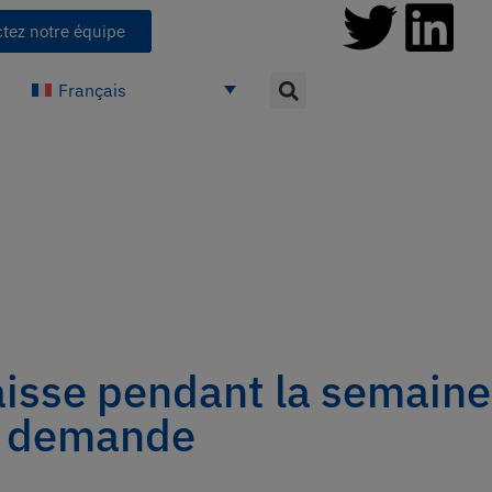
tez notre équipe
Français
 baisse pendant la semain
la demande