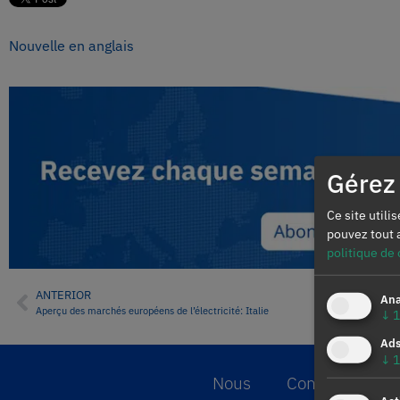
Nouvelle en anglais
Gérez 
Ce site utili
pouvez tout 
politique de 
ANTERIOR
Ana
Aperçu des marchés européens de l’électricité: Italie
↓
1
Ad
↓
1
Nous
Contacter