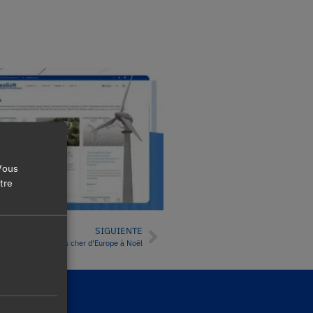
 Vous
otre
SIGUIENTE
ité, le deuxième plus cher d’Europe à Noël
é