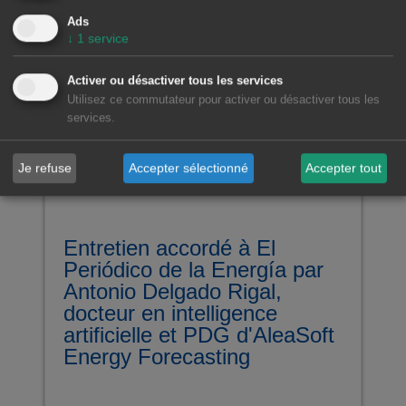
Actualités en vedette
Ads
↓
1
service
Activer ou désactiver tous les services
Utilisez ce commutateur pour activer ou désactiver tous les
services.
Je refuse
Accepter sélectionné
Accepter tout
Entretien accordé à El
Periódico de la Energía par
Antonio Delgado Rigal,
docteur en intelligence
artificielle et PDG d'AleaSoft
Energy Forecasting