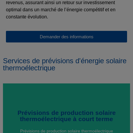
revenus, assurant ainsi un retour sur investissement
optimal dans un marché de l’énergie compétitif et en
constante évolution.
Demander des informations
Services de prévisions d'énergie solaire
thermoélectrique
Prévisions de production solaire
Prévisions de production solaire
thermoélectrique à court terme
thermoélectrique à court terme
Prévisions de production solaire thermoélectrique
Prévisions de production solaire thermoélectrique