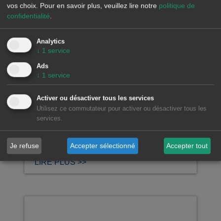
vos choix.
Pour en savoir plus, veuillez lire notre
politique de
confidentialité
.
Entretien accordé à El
Analytics
Periódico de la Energía par
↓
1
service
Antonio Delgado Rigal,
Ads
docteur en intelligence
↓
1
service
artificielle et PDG d'AleaSoft
Energy Forecasting
Activer ou désactiver tous les services
Utilisez ce commutateur pour activer ou désactiver tous les
services.
AleaSoft Energy Forecasting, 30 mars
2026. Entretien de Ramón Roca, directeur
d’El Periódico de la Energía,…
Je refuse
Accepter sélectionné
Accepter tout
LIRE PLUS >>