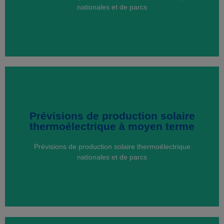
nationales et de parcs
nationales et de parcs
Prévisions de production solaire
Prévisions de production solaire
thermoélectrique à moyen terme
thermoélectrique à moyen terme
Prévisions de production solaire thermoélectrique
Prévisions de production solaire thermoélectrique
nationales et de parcs
nationales et de parcs