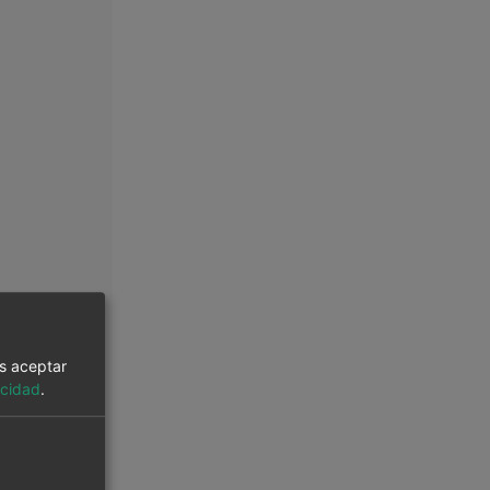
es aceptar
acidad
.