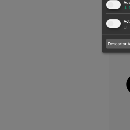
Ad
↓
Act
Uti
Descartar 