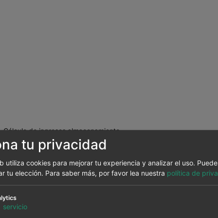
Cálculo de ingresos almacenamiento
ona tu privacidad
Optimización y gestión almacenamiento
Optimización y gestión sistemas híbridos
eb utiliza cookies para mejorar tu experiencia y analizar el uso. Pued
Green
ar tu elección.
Para saber más, por favor lea nuestra
política de priv
lytics
1
servicio