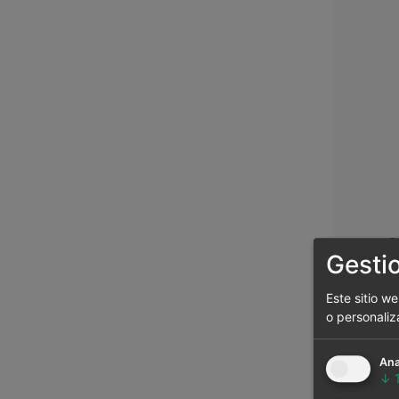
Gesti
Este sitio w
Alea
o personaliz
Ana
↓