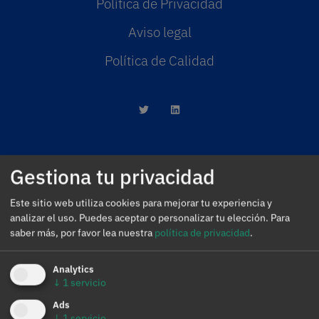
Política de Privacidad
Aviso legal
Política de Calidad
Gestiona tu privacidad
AleaSoft Madrid
Este sitio web utiliza cookies para mejorar tu experiencia y
Paseo de la Castellana, 79, 6.ª. AZCA. 28046
analizar el uso. Puedes aceptar o personalizar tu elección.
Para
Madrid
saber más, por favor lea nuestra
política de privacidad
.
(+34) 900 10 21 61
Analytics
↓
1
servicio
Ads
↓
1
servicio