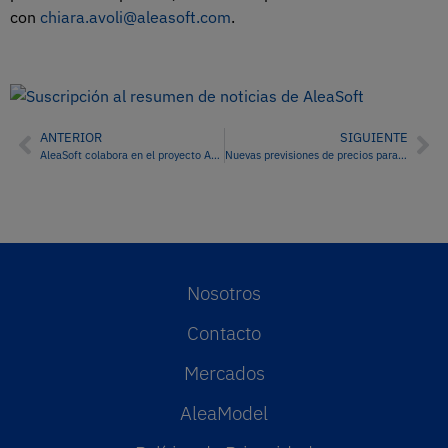
con
chiara.avoli@aleasoft.com
.
ANTERIOR
SIGUIENTE
AleaSoft colabora en el proyecto ANYWHERE: Una plataforma Paneuropea para la gestión de riesgos
Nuevas previsiones de precios para el mercado eléctrico francés
Nosotros
Contacto
Mercados
AleaModel