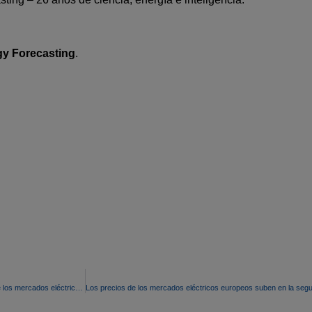
gy Forecasting
.
Las renovables, menor demanda y precios de gas presionan a la baja los precios de los mercados eléctricos europeos en la primera semana de octubre