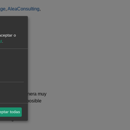
age
,
AleaConsulting
,
aceptar o
ad
.
dores, y de manera muy
ón han hecho posible
eptar todas
 energética.