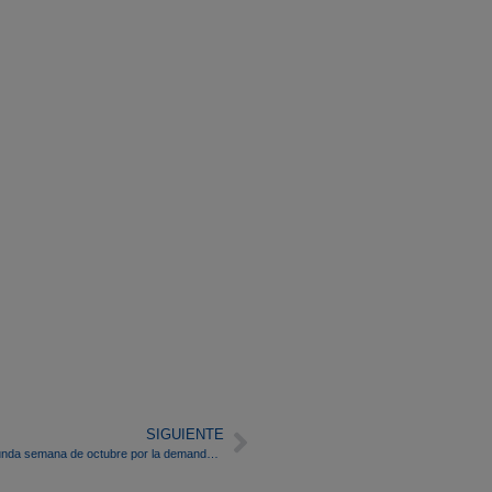
SIGUIENTE
Los precios de los mercados eléctricos europeos suben en la segunda semana de octubre por la demanda, el gas, el CO
y la menor producción renovable
2