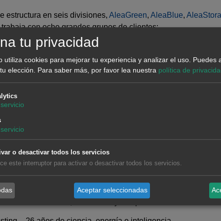
e estructura en seis divisiones,
AleaGreen
,
AleaBlue
,
AleaStor
y trabaja con ocho grandes grupos de clientes:
na tu privacidad
e renovables y baterías, fondos de inversión y bancos
s consumidores y data centers
b utiliza cookies para mejorar tu experiencia y analizar el uso. Puedes 
ties e IPP)
tu elección.
Para saber más, por favor lea nuestra
política de privacid
s
l
lytics
ras
servicio
ores de demanda y representantes de mercado
s
vables: hidrógeno, metanol, amoníaco y biocombustibles
servicio
ivar o desactivar todos los servicios
ceramente la confianza de todos nuestros clientes y colabora
lice este interruptor para activar o desactivar todos los servicios.
profesionales de AleaSoft, cuyo talento, compromiso y dedicaci
o.
odas
Aceptar seleccionadas
Ac
uro con entusiasmo, innovación y compromiso con la transición
ting – 26 años de ciencia, energía e inteligencia.