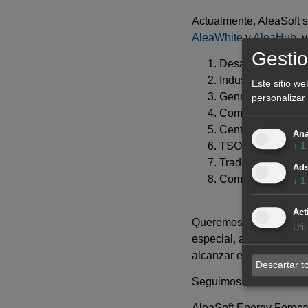
Actualmente, AleaSoft s
AleaWhite
y
AleaHub
, 
Gestio
Desarrolladores d
Industria, grande
Este sitio we
Generadores (utili
personalizar 
Comercializadora
Centros de contro
Ana
TSO y distribuido
↓
1
Traders, agregad
Ad
Combustibles reno
↓
1
Act
Queremos agradecer sin
Uti
especial, al equipo de 
alcanzar este nuevo hit
Descartar t
Seguimos mirando al fut
AleaSoft Energy Forecas