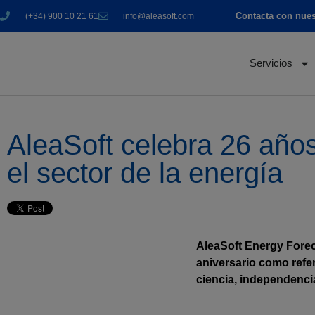
Contacta con nues
(+34) 900 10 21 61
info@aleasoft.com
Servicios
AleaSoft celebra 26 años 
el sector de la energía
AleaSoft Energy Forec
aniversario como refer
ciencia, independencia