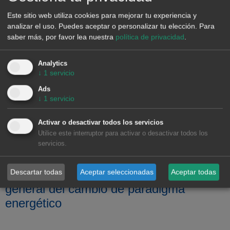
Este sitio web utiliza cookies para mejorar tu experiencia y
analizar el uso. Puedes aceptar o personalizar tu elección.
Para
saber más, por favor lea nuestra
política de privacidad
.
Analytics
↓
1
servicio
AleaSoft Energy Forecasting, 8 de octubre de 2025.
Ads
AleaSoft Energy Forecasting celebra su 26º aniversario
↓
1
servicio
como referente en previsión y análisis para el sector de la
energía europeo, aportando ciencia, independencia e
Activar o desactivar todos los servicios
innovación al servicio de la transición energética. Hoy, 8 de
Utilice este interruptor para activar o desactivar todos los
octubre de 2025, se cumplen 26 años desde la creación de
servicios.
AleaSoft Energy […]
El sistema eléctrico en evolución: visión
Descartar todas
Aceptar seleccionadas
Aceptar todas
general del cambio de paradigma
energético