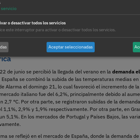
s
 bajada del 13% en comparación con el mismo período de 201
servicio
previsiones de producción eólica de
AleaSoft
indican un aumen
en
AleaSoft
excepto en Italia y Portugal.
ivar o desactivar todos los servicios
lice este interruptor para activar o desactivar todos los servicios.
oft con datos de ENTSO-E, RTE, REN, REE y TERNA.
odas
Aceptar seleccionadas
Ac
ica
2 de junio se percibió la llegada del verano en la
demanda el
España se combinó la subida de las temperaturas medias en 
 de Alarma el domingo 21, lo cual favoreció el incremento de 
 mercado italiano fue del 6,2%, principalmente debido al aume
 2,7 °C. Por otra parte, se registraron subidas de la demand
del 1,1%, 2,9% y 1,9% respectivamente. Por otra parte, en Gr
un 5,1%. En los mercados de Portugal y Países Bajos, las vari
ivamente.
larma se reflejó en el mercado de España, donde la demanda d