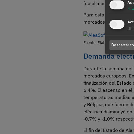
Ad
fue el alemán con una
↓
1
Para esta semana
las 
mercados analizados 
Act
Uti
Fuente: Elaborado por AleaS
Descartar t
Demanda eléctr
Durante la semana del 2
mercados europeos. En 
finalización del Estado
6,4%. El ascenso en el
temperaturas medias en
y Bélgica, que fueron 
eléctrica disminuyó en 
‑0,7% y ‑1,0% respect
El fin del Estado de A