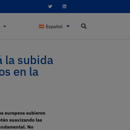
Español
 la subida
os en la
cos europeos subieron
stán suavizando las
fundamental. No