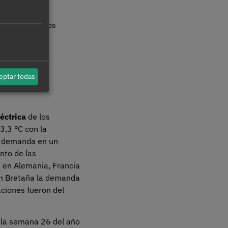
9.
to en todos los
eptar todas
éctrica
de los
3,3 °C con la
la demanda en un
nto de las
a en Alemania, Francia
an Bretaña la demanda
aciones fueron del
e la semana 26 del año