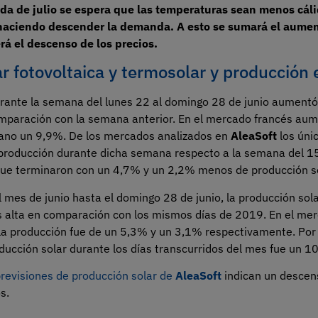
ada de julio se espera que las temperaturas sean menos cál
 haciendo descender la demanda. A esto se sumará el aumen
erá el descenso de los precios.
r fotovoltaica y termosolar y producción 
rante la semana del lunes 22 al domingo 28 de junio aumentó
paración con la semana anterior. En el mercado francés au
liano un 9,9%. De los mercados analizados en
AleaSoft
los úni
producción durante dicha semana respecto a la semana del 15 
que terminaron con un 4,7% y un 2,2% menos de producción s
 mes de junio hasta el domingo 28 de junio, la producción sola
 alta en comparación con los mismos días de 2019. En el merc
la producción fue de un 5,3% y un 3,1% respectivamente. Por e
ucción solar durante los días transcurridos del mes fue un 1
previsiones de producción solar de
AleaSoft
indican un descen
s.