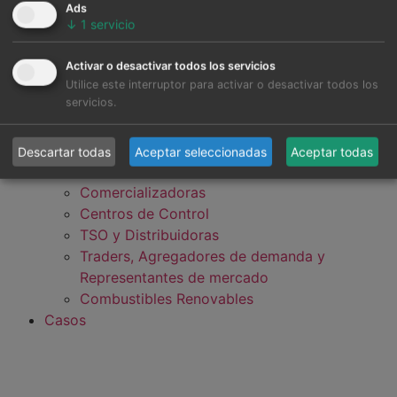
Ads
↓
1
servicio
Activar o desactivar todos los servicios
Desarrolladores, Fondos de Inversión y
Utilice este interruptor para activar o desactivar todos los
servicios.
Bancos
Industria, Grandes Consumidores y Data
Centers
Descartar todas
Aceptar seleccionadas
Aceptar todas
Generadores (Utilities e IPP)
Comercializadoras
Centros de Control
TSO y Distribuidoras
Traders, Agregadores de demanda y
Representantes de mercado
Combustibles Renovables
Casos