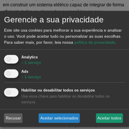
em construir um sistema elétrico capaz de integrar de forma
eficiente todos os elementos necessários ao seu
Gerencie a sua privacidade
funcionamento.
A análise dos mercados de energia
Este site usa cookies para melhorar a sua experiência e analisar
o uso. Você pode aceitar tudo ou personalizar as suas escolhas.
elétrica e o papel do armazenamento no
Para saber mais, por favor, leia nossa
política de privacidade
.
próximo webinar
Analytics
No dia 21 de maio de 2026, às 12:00 CET, a
AleaSoft
↓
1
serviço
Energy Forecasting
realizará o
webinar n.º 66
da sua série
Ads
mensal, no qual será analisada a evolução recente dos
↓
1
serviço
mercados elétricos europeus e o papel do armazenamento
no contexto atual.
Habilitar ou desabilitar todos os serviços
Use essa chave para habilitar ou desabilitar todos os
Durante a sessão, será abordada a forma como a interação
serviços.
entre a produção de energia renovável, o armazenamento e
a demnada está a alterar a dinâmica dos mercados, bem
como o seu impacto na formação dos preços, na estimativa
Recusar
Aceitar selecionados
Aceitar todos
de receitas e na viabilidade dos projetos. Em particular,