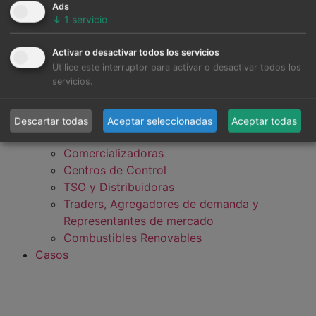
Ads
↓
1
servicio
Activar o desactivar todos los servicios
Desarrolladores, Fondos de Inversión y
Utilice este interruptor para activar o desactivar todos los
servicios.
Bancos
Industria, Grandes Consumidores y Data
Centers
Descartar todas
Aceptar seleccionadas
Aceptar todas
Generadores (Utilities e IPP)
Comercializadoras
Centros de Control
TSO y Distribuidoras
Traders, Agregadores de demanda y
Representantes de mercado
Combustibles Renovables
Casos