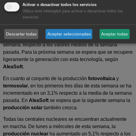
ha sido menos caluroso, con la bajada de 0,3 ºC de las
Activar o desactivar todos los servicios
temperaturas medias respecto a los tres primeros días de la
Utilice este interruptor para activar o desactivar todos los
servicios.
semana pasada. Esto ha propiciado que en el mismo
período, la
demanda eléctrica
se redujera un 3,9%.
Descartar todas
Aceptar seleccionadas
Aceptar todas
La
producción eólica
ha subido un 11% en lo que va de
semana, respecto a los valores medios de la semana
pasada. Para la próxima semana se espera que se recupere
ligeramente la generación con esta tecnología, según
AleaSoft
.
En cuanto al conjunto de la producción
fotovoltaica
y
termosolar
, en los primeros tres días de esta semana se ha
incrementado en un 3,1% respecto a la media de la semana
pasada. En
AleaSoft
se espera que la siguiente semana la
producción solar
también crezca.
Todas las centrales nucleares se encuentran actualmente
en marcha. De lunes a miércoles de esta semana, la
producción nuclear
ha aumentado un 5,1% respecto a los