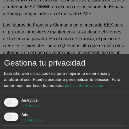
alrededor de 57 €/MWh en el caso de los futuros de España
y Portugal negociados en el mercado OMIP.
Los futuros de Francia y Alemania en el mercado EEX para
el próximo trimestre se mantienen al alza desde el viernes
de la semana pasada. En el caso de Francia, el precio de
cierre este miércoles fue un 6,0% más alto que el miércoles
anterior, y en el caso de Alemania el incremento fue de un
7,0%. Los futuros de Francia y Alemania para el próximo
Gestiona tu privacidad
año 2020 se mantienen con una tendencia al alza desde
principios de junio y cerraron en la jornada de ayer en
Este sitio web utiliza cookies para mejorar tu experiencia y
analizar el uso. Puedes aceptar o personalizar tu elección.
Para
52,40 €/MWh y 50,40 €/MWh respectivamente.
saber más, por favor lea nuestra
política de privacidad
.
Analytics
↓
1
servicio
Ads
España peninsular, producción eólica y fotovoltaica
↓
1
servicio
En España peninsular el inicio de esta semana veraniega